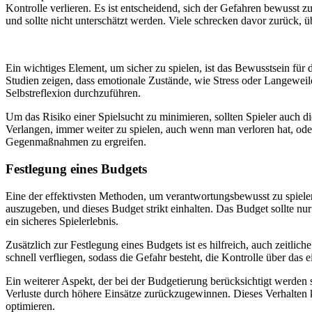
Kontrolle verlieren. Es ist entscheidend, sich der Gefahren bewusst 
und sollte nicht unterschätzt werden. Viele schrecken davor zurück, ü
Ein wichtiges Element, um sicher zu spielen, ist das Bewusstsein für d
Studien zeigen, dass emotionale Zustände, wie Stress oder Langeweil
Selbstreflexion durchzuführen.
Um das Risiko einer Spielsucht zu minimieren, sollten Spieler auch 
Verlangen, immer weiter zu spielen, auch wenn man verloren hat, ode
Gegenmaßnahmen zu ergreifen.
Festlegung eines Budgets
Eine der effektivsten Methoden, um verantwortungsbewusst zu spielen, 
auszugeben, und dieses Budget strikt einhalten. Das Budget sollte nur 
ein sicheres Spielerlebnis.
Zusätzlich zur Festlegung eines Budgets ist es hilfreich, auch zeitlic
schnell verfliegen, sodass die Gefahr besteht, die Kontrolle über das 
Ein weiterer Aspekt, der bei der Budgetierung berücksichtigt werden 
Verluste durch höhere Einsätze zurückzugewinnen. Dieses Verhalten k
optimieren.