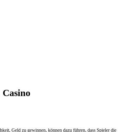
m Casino
chkeit, Geld zu gewinnen, können dazu führen, dass Spieler die