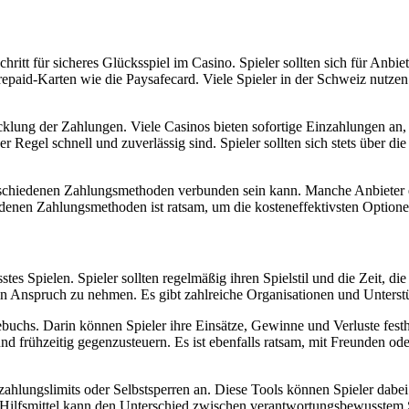
chritt für sicheres Glücksspiel im Casino. Spieler sollten sich für Anb
epaid-Karten wie die Paysafecard. Viele Spieler in der Schweiz nutze
icklung der Zahlungen. Viele Casinos bieten sofortige Einzahlungen an,
r Regel schnell und zuverlässig sind. Spieler sollten sich stets über 
 verschiedenen Zahlungsmethoden verbunden sein kann. Manche Anbiete
iedenen Zahlungsmethoden ist ratsam, um die kosteneffektivsten Option
es Spielen. Spieler sollten regelmäßig ihren Spielstil und die Zeit, die
e in Anspruch zu nehmen. Es gibt zahlreiche Organisationen und Unterst
agebuchs. Darin können Spieler ihre Einsätze, Gewinne und Verluste fes
d frühzeitig gegenzusteuern. Es ist ebenfalls ratsam, mit Freunden ode
hlungslimits oder Selbstsperren an. Diese Tools können Spieler dabei u
e Hilfsmittel kann den Unterschied zwischen verantwortungsbewusstem