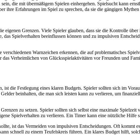
zu sein, die mit übermäßigem Spielen einhergehen. Spielsucht kann ern
ber ihre Erfahrungen im Spiel zu sprechen, da sie die gängigen Mythen üb
ie eigenen Grenzen. Viele Spieler glauben, dass sie die Kontrolle über i
e, das Spielverhalten beeinflussen können und zu impulsiven Entscheid
die verschiedenen Warnzeichen erkennen, die auf problematisches Spie
r das Verheimlichen von Glücksspielaktivitäten vor Freunden und Fami
ist die Festlegung eines klaren Budgets. Spieler sollten sich im Voraus 
Gelder beinhalten, die man sich leisten kann zu verlieren, um finanziel
he Grenzen zu setzen. Spieler sollten sich selbst eine maximale Spielzei
eigene Spielverhalten zu verlieren. Ein Timer kann eine nützliche Hilfe 
sollte, ist das Vermeiden von impulsiven Entscheidungen. Oft kommt es 
ann schnell zu einem Teufelskreis führen. Ein klares Budget hilft, so