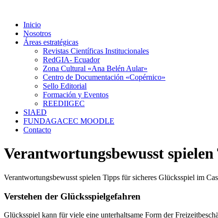
Ir
al
Inicio
contenido
Nosotros
Áreas estratégicas
Revistas Científicas Institucionales
RedGIA- Ecuador
Zona Cultural «Ana Belén Aular»
Centro de Documentación «Copérnico»
Sello Editorial
Formación y Eventos
REEDIIGEC
SIAED
FUNDAGACEC MOODLE
Contacto
Verantwortungsbewusst spielen T
Verantwortungsbewusst spielen Tipps für sicheres Glücksspiel im Ca
Verstehen der Glücksspielgefahren
Glücksspiel kann für viele eine unterhaltsame Form der Freizeitbesch