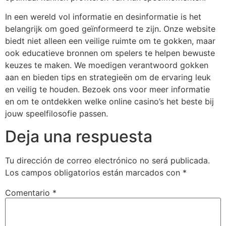
In een wereld vol informatie en desinformatie is het
belangrijk om goed geïnformeerd te zijn. Onze website
biedt niet alleen een veilige ruimte om te gokken, maar
ook educatieve bronnen om spelers te helpen bewuste
keuzes te maken. We moedigen verantwoord gokken
aan en bieden tips en strategieën om de ervaring leuk
en veilig te houden. Bezoek ons voor meer informatie
en om te ontdekken welke online casino’s het beste bij
jouw speelfilosofie passen.
Deja una respuesta
Tu dirección de correo electrónico no será publicada.
Los campos obligatorios están marcados con
*
Comentario
*