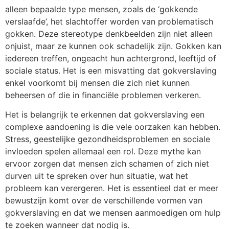
alleen bepaalde type mensen, zoals de ‘gokkende
verslaafde’, het slachtoffer worden van problematisch
gokken. Deze stereotype denkbeelden zijn niet alleen
onjuist, maar ze kunnen ook schadelijk zijn. Gokken kan
iedereen treffen, ongeacht hun achtergrond, leeftijd of
sociale status. Het is een misvatting dat gokverslaving
enkel voorkomt bij mensen die zich niet kunnen
beheersen of die in financiële problemen verkeren.
Het is belangrijk te erkennen dat gokverslaving een
complexe aandoening is die vele oorzaken kan hebben.
Stress, geestelijke gezondheidsproblemen en sociale
invloeden spelen allemaal een rol. Deze mythe kan
ervoor zorgen dat mensen zich schamen of zich niet
durven uit te spreken over hun situatie, wat het
probleem kan verergeren. Het is essentieel dat er meer
bewustzijn komt over de verschillende vormen van
gokverslaving en dat we mensen aanmoedigen om hulp
te zoeken wanneer dat nodig is.