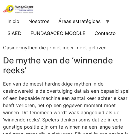
Ir
al
contenido
Inicio
Nosotros
Áreas estratégicas
SIAED
FUNDAGACEC MOODLE
Contacto
Casino-mythen die je niet meer moet geloven
De mythe van de ‘winnende
reeks’
Een van de meest hardnekkige mythen in de
casinowereld is de overtuiging dat als een bepaald spel
of een bepaalde machine een aantal keer achter elkaar
heeft verloren, het op een gegeven moment moet
winnen. Dit fenomeen wordt vaak aangeduid als de
‘winnende reeks’. Spelers denken soms dat ze in een
gunstige positie zijn om te winnen na een lange serie
verliezen, maar dit is niet waar. Elk spel in een casino is