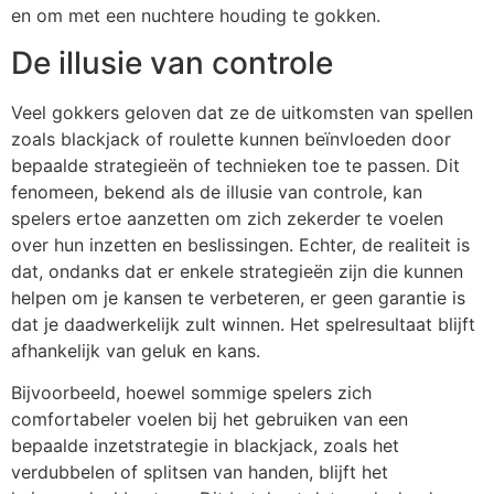
en om met een nuchtere houding te gokken.
De illusie van controle
Veel gokkers geloven dat ze de uitkomsten van spellen
zoals blackjack of roulette kunnen beïnvloeden door
bepaalde strategieën of technieken toe te passen. Dit
fenomeen, bekend als de illusie van controle, kan
spelers ertoe aanzetten om zich zekerder te voelen
over hun inzetten en beslissingen. Echter, de realiteit is
dat, ondanks dat er enkele strategieën zijn die kunnen
helpen om je kansen te verbeteren, er geen garantie is
dat je daadwerkelijk zult winnen. Het spelresultaat blijft
afhankelijk van geluk en kans.
Bijvoorbeeld, hoewel sommige spelers zich
comfortabeler voelen bij het gebruiken van een
bepaalde inzetstrategie in blackjack, zoals het
verdubbelen of splitsen van handen, blijft het