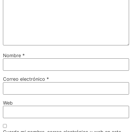
Nombre
*
Correo electrónico
*
Web
Guarda mi nombre, correo electrónico y web en este