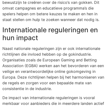
bewustzijn te creëren over de risico’s van gokken. Dit
omvat campagnes en educatieve programma’s die
spelers helpen om betere keuzes te maken en hen in
staat stellen om hulp te zoeken wanneer dat nodig is.
Internationale reguleringen en
hun impact
Naast nationale reguleringen zijn er ook internationale
richtlijnen die invloed hebben op de gokindustrie.
Organisaties zoals de European Gaming and Betting
Association (EGBA) werken aan het bevorderen van een
veilige en verantwoordelijke online gokomgeving in
Europa. Deze richtlijnen helpen bij het harmoniseren van
de regels en zorgen voor een bepaalde mate van
consistentie in de industrie.
De impact van internationale reguleringen is vooral
merkbaar voor aanbieders die in meerdere landen actief