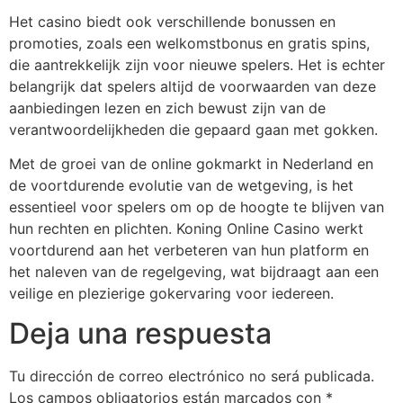
Het casino biedt ook verschillende bonussen en
promoties, zoals een welkomstbonus en gratis spins,
die aantrekkelijk zijn voor nieuwe spelers. Het is echter
belangrijk dat spelers altijd de voorwaarden van deze
aanbiedingen lezen en zich bewust zijn van de
verantwoordelijkheden die gepaard gaan met gokken.
Met de groei van de online gokmarkt in Nederland en
de voortdurende evolutie van de wetgeving, is het
essentieel voor spelers om op de hoogte te blijven van
hun rechten en plichten. Koning Online Casino werkt
voortdurend aan het verbeteren van hun platform en
het naleven van de regelgeving, wat bijdraagt aan een
veilige en plezierige gokervaring voor iedereen.
Deja una respuesta
Tu dirección de correo electrónico no será publicada.
Los campos obligatorios están marcados con
*