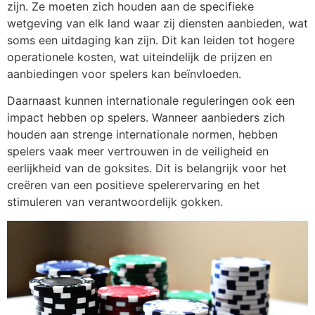
zijn. Ze moeten zich houden aan de specifieke
wetgeving van elk land waar zij diensten aanbieden, wat
soms een uitdaging kan zijn. Dit kan leiden tot hogere
operationele kosten, wat uiteindelijk de prijzen en
aanbiedingen voor spelers kan beïnvloeden.
Daarnaast kunnen internationale reguleringen ook een
impact hebben op spelers. Wanneer aanbieders zich
houden aan strenge internationale normen, hebben
spelers vaak meer vertrouwen in de veiligheid en
eerlijkheid van de goksites. Dit is belangrijk voor het
creëren van een positieve spelerervaring en het
stimuleren van verantwoordelijk gokken.