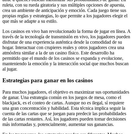
ruleta, con su rueda giratoria y sus múltiples opciones de apuesta,
crea un ambiente de anticipación y emoción. Cada juego tiene sus
propias reglas y estrategias, lo que permite a los jugadores elegir el
que más se adapte a su estilo.
Los casinos en vivo han revolucionado la forma de jugar en línea. A
través de la tecnología de transmisión en vivo, los jugadores pueden
disfrutar de una experiencia auténtica desde la comodidad de su
hogar. Interactuar con crupieres reales y otros jugadores crea una
atmósfera similar a la de un casino físico. Este desarrollo ha
permitido que el mundo de los casinos se expanda y evolucione,
manteniendo la emoción y la interacción social que muchos buscan
al jugar.
Estrategias para ganar en los casinos
Para muchos jugadores, el objetivo es maximizar sus oportunidades
de ganar. Una estrategia común en los juegos de mesa, como el
blackjack, es el conteo de cartas. Aunque no es ilegal, sí requiere
una gran concentración y habilidad. Esta técnica implica seguir la
cuenta de las cartas que se juegan para predecir las probabilidades
de las cartas restantes. Así, los jugadores pueden tomar decisiones
más informadas y, potencialmente, aumentar sus ganancias.