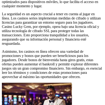
optimizados para dispositivos móviles, lo que facilita el acceso en
cualquier momento y lugar.
La seguridad es un aspecto crucial a tener en cuenta al jugar en
línea. Los casinos serios implementan medidas de cifrado y utilizan
licencias para garantizar un entorno seguro para los jugadores.
Casino Lucky Gem, por ejemplo, opera bajo una licencia oficial y
utiliza tecnología de cifrado SSL para proteger todas las
transacciones. Esto proporciona tranquilidad a los usuarios,
asegurando que su información personal y financiera esté
resguardada.
Asimismo, los casinos en línea ofrecen una variedad de
promociones y bonos que pueden ser beneficiosos para los
jugadores. Desde bonos de bienvenida hasta giros gratis, estas
ofertas pueden aumentar el bankroll y permitir explorar diferentes
juegos sin un gran compromiso financiero. Sin embargo, es esencial
leer los términos y condiciones de estas promociones para
aprovechar al máximo las oportunidades que ofrecen.