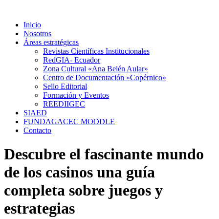
Ir
al
Inicio
contenido
Nosotros
Áreas estratégicas
Revistas Científicas Institucionales
RedGIA- Ecuador
Zona Cultural «Ana Belén Aular»
Centro de Documentación «Copérnico»
Sello Editorial
Formación y Eventos
REEDIIGEC
SIAED
FUNDAGACEC MOODLE
Contacto
Descubre el fascinante mundo
de los casinos una guía
completa sobre juegos y
estrategias