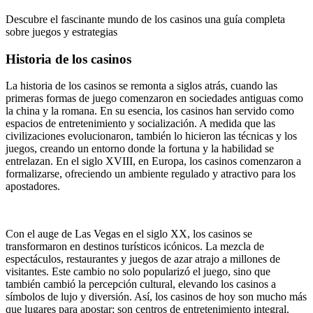
Descubre el fascinante mundo de los casinos una guía completa
sobre juegos y estrategias
Historia de los casinos
La historia de los casinos se remonta a siglos atrás, cuando las
primeras formas de juego comenzaron en sociedades antiguas como
la china y la romana. En su esencia, los casinos han servido como
espacios de entretenimiento y socialización. A medida que las
civilizaciones evolucionaron, también lo hicieron las técnicas y los
juegos, creando un entorno donde la fortuna y la habilidad se
entrelazan. En el siglo XVIII, en Europa, los casinos comenzaron a
formalizarse, ofreciendo un ambiente regulado y atractivo para los
apostadores.
Con el auge de Las Vegas en el siglo XX, los casinos se
transformaron en destinos turísticos icónicos. La mezcla de
espectáculos, restaurantes y juegos de azar atrajo a millones de
visitantes. Este cambio no solo popularizó el juego, sino que
también cambió la percepción cultural, elevando los casinos a
símbolos de lujo y diversión. Así, los casinos de hoy son mucho más
que lugares para apostar; son centros de entretenimiento integral.