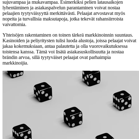
sujuvampaa ja mukavampaa. Esimerkiksi pelien latausaikojen
lyhentäminen ja asiakaspalvelun parantaminen voivat nostaa
pelaajien tyytyväisyyttä merkittävästi. Pelaajat arvostavat myös
nopeita ja turvallisia maksutapoja, jotka tekevät rahansiirroista
vaivattomia.
Yhteisöjen rakentaminen on toinen tärkeä markkinoinnin suuntaus.
Kasinoiden ja peliyritysten tulisi luoda alustoja, joissa pelaajat voivat
jakaa kokemuksiaan, antaa palautetta ja olla vuorovaikutuksessa
toistensa kanssa. Tämä voi lisätä asiakasuskollisuutta ja nostaa
brändin arvoa, sillä tyytyväiset pelaajat ovat parhaimpia
markkinoijia.