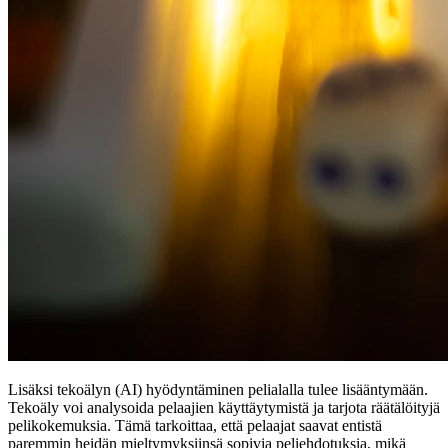
Lisäksi tekoälyn (AI) hyödyntäminen pelialalla tulee lisääntymään.
Tekoäly voi analysoida pelaajien käyttäytymistä ja tarjota räätälöityjä
pelikokemuksia. Tämä tarkoittaa, että pelaajat saavat entistä
paremmin heidän mieltymyksiinsä sopivia peliehdotuksia, mikä