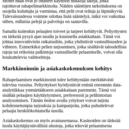
Monet maat ovat jo ottaneet käyttöön tiukkoja lakeja, jotka
rajoittavat rahapelimarkkinoita. Näiden sääntöjen tarkoituksena on
suojella kuluttajia ja varmistaa, että pelit ovat reiluja ja läpinäkyviä.
Tulevaisuudessa voimme odottaa lisää sääntelyä, mikä voi vaikuttaa
siihen, millaisia pelejä ja palveluja on saatavilla.
Samalla kuitenkin pelaajien toiveet ja tarpeet kehittyvät. Peliyritysten
on tärkeää pysyä ajan tasalla ja kuunnella asiakkaitaan. Tämä voi
johtaa innovatiivisiin ratkaisuihin, jotka yhdistävät vastuullisuuden ja
viihteen. Esimerkiksi pelien tarjoaminen, jotka sisältävät taloudellisia
rajoja tai erikoisia palkintoja vastuulliselle pelaamiselle, voivat olla
houkuttelevia vaihtoehtoja.
Markkinoinnin ja asiakaskokemuksen kehitys
Rahapelaamisen markkinointi tulee kehittymään merkittävästi
tulevina vuosina. Peliyritykset hyödyntävät entistä enemmän data-
analytiikkaa ymmärtääkseen asiakkaitaan paremmin. Tämä voi
sisältää pelaajien käyttäytymisen, preferenssit ja pelihistorian
analysoimisen. Tämän tiedon avulla yritykset voivat tarjota
kohdennetumpia tarjouksia ja kampanjoita, jotka puhuttelevat
pelaajia henkilökohtaisella tasolla.
Asiakaskokemus on myös avainasemassa. Kasinoiden on tärkeää
luoda käyttäjäystävällisiä alustoja, jotka tekevät pelaamisesta