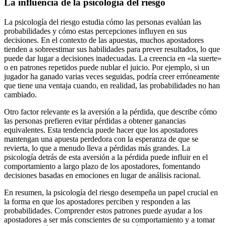
La influencia de la psicología del riesgo
La psicología del riesgo estudia cómo las personas evalúan las
probabilidades y cómo estas percepciones influyen en sus
decisiones. En el contexto de las apuestas, muchos apostadores
tienden a sobreestimar sus habilidades para prever resultados, lo que
puede dar lugar a decisiones inadecuadas. La creencia en «la suerte»
o en patrones repetidos puede nublar el juicio. Por ejemplo, si un
jugador ha ganado varias veces seguidas, podría creer erróneamente
que tiene una ventaja cuando, en realidad, las probabilidades no han
cambiado.
Otro factor relevante es la aversión a la pérdida, que describe cómo
las personas prefieren evitar pérdidas a obtener ganancias
equivalentes. Esta tendencia puede hacer que los apostadores
mantengan una apuesta perdedora con la esperanza de que se
revierta, lo que a menudo lleva a pérdidas más grandes. La
psicología detrás de esta aversión a la pérdida puede influir en el
comportamiento a largo plazo de los apostadores, fomentando
decisiones basadas en emociones en lugar de análisis racional.
En resumen, la psicología del riesgo desempeña un papel crucial en
la forma en que los apostadores perciben y responden a las
probabilidades. Comprender estos patrones puede ayudar a los
apostadores a ser más conscientes de su comportamiento y a tomar