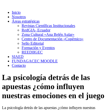
Ir
al
Inicio
contenido
Nosotros
Áreas estratégicas
Revistas Científicas Institucionales
RedGIA- Ecuador
Zona Cultural «Ana Belén Aular»
Centro de Documentación «Copérnico»
Sello Editorial
Formación y Eventos
REEDIIGEC
SIAED
FUNDAGACEC MOODLE
Contacto
La psicología detrás de las
apuestas ¿cómo influyen
nuestras emociones en el juego
La psicología detrás de las apuestas ¿cómo influyen nuestras