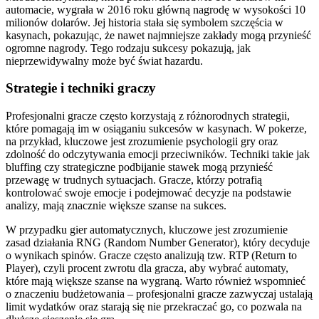
automacie, wygrała w 2016 roku główną nagrodę w wysokości 10
milionów dolarów. Jej historia stała się symbolem szczęścia w
kasynach, pokazując, że nawet najmniejsze zakłady mogą przynieść
ogromne nagrody. Tego rodzaju sukcesy pokazują, jak
nieprzewidywalny może być świat hazardu.
Strategie i techniki graczy
Profesjonalni gracze często korzystają z różnorodnych strategii,
które pomagają im w osiąganiu sukcesów w kasynach. W pokerze,
na przykład, kluczowe jest zrozumienie psychologii gry oraz
zdolność do odczytywania emocji przeciwników. Techniki takie jak
bluffing czy strategiczne podbijanie stawek mogą przynieść
przewagę w trudnych sytuacjach. Gracze, którzy potrafią
kontrolować swoje emocje i podejmować decyzje na podstawie
analizy, mają znacznie większe szanse na sukces.
W przypadku gier automatycznych, kluczowe jest zrozumienie
zasad działania RNG (Random Number Generator), który decyduje
o wynikach spinów. Gracze często analizują tzw. RTP (Return to
Player), czyli procent zwrotu dla gracza, aby wybrać automaty,
które mają większe szanse na wygraną. Warto również wspomnieć
o znaczeniu budżetowania – profesjonalni gracze zazwyczaj ustalają
limit wydatków oraz starają się nie przekraczać go, co pozwala na