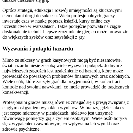
dłuższe cieszenie się grą.
Oprócz strategii, edukacja i rozwój umiejętności są kluczowymi
elementami drogi do sukcesu. Wielu profesjonalnych graczy
inwestuje czas w naukę poprzez książki, kursy online czy
uczestnictwo w warsztatach. Takie podejście pozwala na ciągłe
doskonalenie technik i lepsze zrozumienie gier, co może prowadzić
do większych zysków oraz satysfakcji z gry.
Wyzwania i pułapki hazardu
Mimo że sukcesy w grach kasynowych mogą być niesamowite,
świat hazardu niesie ze sobą wiele wyzwań i pułapek. Jednym z
największych zagrożeń jest uzależnienie od hazardu, które może
prowadzić do poważnych problemów finansowych oraz osobistych.
Wiele osób, które zaczęły grać dla przyjemności, w końcu traci
kontrolę nad swoimi nawykami, co może prowadzić do tragicznych
konsekwencji.
Profesjonalni gracze muszą również zmagać się z presją związaną z
ciągłym osiąganiem wysokich wyników. W branży, gdzie sukces
jest często mierzony w pieniądzach, niełatwo jest utrzymać
równowagę pomiędzy grą a życiem osobistym. Wiele osób boryka
się z wypaleniem zawodowym, co wpływa na ich wyniki oraz
zdrowie psychiczne.