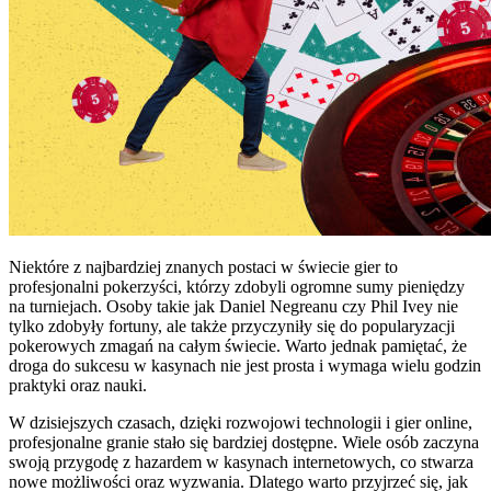
Niektóre z najbardziej znanych postaci w świecie gier to
profesjonalni pokerzyści, którzy zdobyli ogromne sumy pieniędzy
na turniejach. Osoby takie jak Daniel Negreanu czy Phil Ivey nie
tylko zdobyły fortuny, ale także przyczyniły się do popularyzacji
pokerowych zmagań na całym świecie. Warto jednak pamiętać, że
droga do sukcesu w kasynach nie jest prosta i wymaga wielu godzin
praktyki oraz nauki.
W dzisiejszych czasach, dzięki rozwojowi technologii i gier online,
profesjonalne granie stało się bardziej dostępne. Wiele osób zaczyna
swoją przygodę z hazardem w kasynach internetowych, co stwarza
nowe możliwości oraz wyzwania. Dlatego warto przyjrzeć się, jak