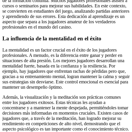
de la formación continua. Muchos jugadores profesionales asisten a
cursos o seminarios para mejorar sus habilidades. En este contexto,
se convierten en estudiantes del juego, analizando partidas anteriores
y aprendiendo de sus errores. Esta dedicación al aprendizaje es un
aspecto que separa a los jugadores amateur de los verdaderos
profesionales en el mundo del casino.
La influencia de la mentalidad en el éxito
La mentalidad es un factor crucial en el éxito de los jugadores
profesionales. A menudo, es la diferencia entre ganar y perder en
situaciones de alta presión. Los mejores jugadores desarrollan una
mentalidad fuerte, basada en la confianza y la resiliencia. Por
ejemplo, hay jugadores que enfrentan rachas de pérdidas pero que,
gracias a su entrenamiento mental, logran mantener la calma y seguir
sus estrategias sin desviarse. Este control emocional es esencial para
mantener un desempeño óptimo.
Además, la visualización y la meditación son prácticas comunes
entre los jugadores exitosos. Estas técnicas les ayudan a
concentrarse y a mantener la mente despejada, permitiéndoles tomar
decisiones más informadas en momentos cruciales. Existen casos de
jugadores que, a través de la meditación, han logrado mejorar su
rendimiento en competiciones de alto nivel, demostrando que el
aspecto psicológico es tan importante como el conocimiento técnico.