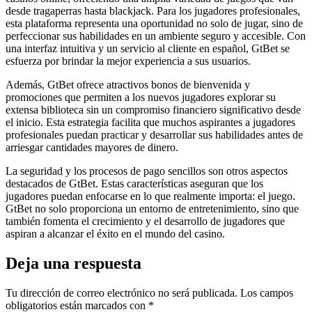
desde tragaperras hasta blackjack. Para los jugadores profesionales,
esta plataforma representa una oportunidad no solo de jugar, sino de
perfeccionar sus habilidades en un ambiente seguro y accesible. Con
una interfaz intuitiva y un servicio al cliente en español, GtBet se
esfuerza por brindar la mejor experiencia a sus usuarios.
Además, GtBet ofrece atractivos bonos de bienvenida y
promociones que permiten a los nuevos jugadores explorar su
extensa biblioteca sin un compromiso financiero significativo desde
el inicio. Esta estrategia facilita que muchos aspirantes a jugadores
profesionales puedan practicar y desarrollar sus habilidades antes de
arriesgar cantidades mayores de dinero.
La seguridad y los procesos de pago sencillos son otros aspectos
destacados de GtBet. Estas características aseguran que los
jugadores puedan enfocarse en lo que realmente importa: el juego.
GtBet no solo proporciona un entorno de entretenimiento, sino que
también fomenta el crecimiento y el desarrollo de jugadores que
aspiran a alcanzar el éxito en el mundo del casino.
Deja una respuesta
Tu dirección de correo electrónico no será publicada.
Los campos
obligatorios están marcados con
*