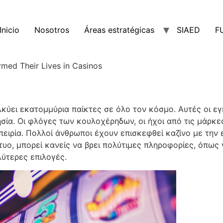
Inicio
Nosotros
Áreas estratégicas
SIAED
F
rmed Their Lives in Casinos
ελκύει εκατομμύρια παίκτες σε όλο τον κόσμο. Αυτές οι 
ία. Οι φλόγες των κουλοχέρηδων, οι ήχοι από τις μάρκες
πειρία. Πολλοί άνθρωποι έχουν επισκεφθεί καζίνο με την
κτυο, μπορεί κανείς να βρει πολύτιμες πληροφορίες, όπως 
λύτερες επιλογές.