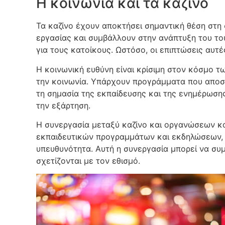
Η κοινωνία και τα καζίνο
Τα καζίνο έχουν αποκτήσει σημαντική θέση στη
εργασίας και συμβάλλουν στην ανάπτυξη του το
για τους κατοίκους. Ωστόσο, οι επιπτώσεις αυτ
Η κοινωνική ευθύνη είναι κρίσιμη στον κόσμο τ
την κοινωνία. Υπάρχουν προγράμματα που αποσ
τη σημασία της εκπαίδευσης και της ενημέρωσης
την εξάρτηση.
Η συνεργασία μεταξύ καζίνο και οργανώσεων κο
εκπαιδευτικών προγραμμάτων και εκδηλώσεων, ο
υπευθυνότητα. Αυτή η συνεργασία μπορεί να συ
σχετίζονται με τον εθισμό.