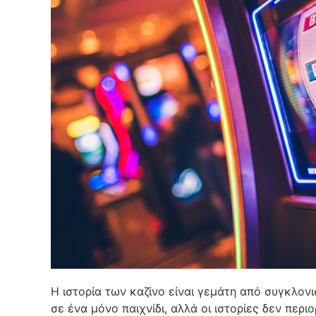
Η ιστορία των καζίνο είναι γεμάτη από συγκλον
σε ένα μόνο παιχνίδι, αλλά οι ιστορίες δεν περ