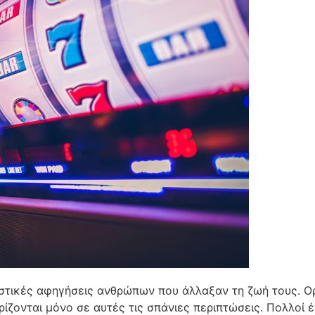
ιστικές αφηγήσεις ανθρώπων που άλλαξαν τη ζωή τους. Ορ
ιορίζονται μόνο σε αυτές τις σπάνιες περιπτώσεις. Πολλο