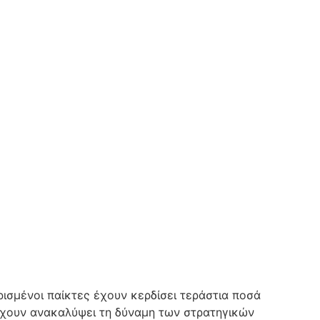
ισμένοι παίκτες έχουν κερδίσει τεράστια ποσά
ί έχουν ανακαλύψει τη δύναμη των στρατηγικών