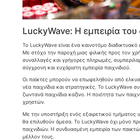
LuckyWave: Η εμπειρία του
Το LuckyWave είναι ένα καινοτόμο διαδικτυακό 
Με στόχο την παροχή μιας φιλικής προς τον χρή
συναλλαγές και γρήγορες πληρωμές, συμπεριλαμ
σύγχρονη και ευχάριστη εμπειρία παιχνιδιού.
Οι παίκτες μπορούν να επωφεληθούν από ελκυστ
νέα παιχνίδια και στρατηγικές. Το LuckyWave σ
ζωντανά παιχνίδια καζίνο. Η ποιότητα των παιχ
χρηστών.
Με την υποστήριξη ενός εξαιρετικού τμήματος 
θα επιλυθούν άμεσα. Το LuckyWave όχι μόνο προ
παιχνιδιών. Η συνδυασμένη εμπειρία των παικτ
μέλλον τους.