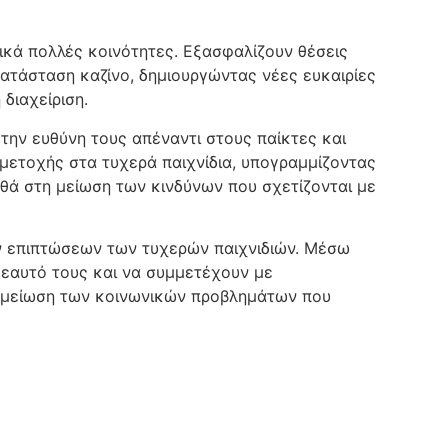
ικά πολλές κοινότητες. Εξασφαλίζουν θέσεις
ατάσταση καζίνο, δημιουργώντας νέες ευκαιρίες
διαχείριση.
 την ευθύνη τους απέναντι στους παίκτες και
ετοχής στα τυχερά παιχνίδια, υπογραμμίζοντας
ηθά στη μείωση των κινδύνων που σχετίζονται με
ών επιπτώσεων των τυχερών παιχνιδιών. Μέσω
 εαυτό τους και να συμμετέχουν με
η μείωση των κοινωνικών προβλημάτων που