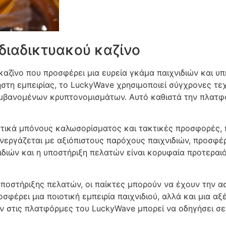
 διαδικτυακού καζίνο
καζίνο που προσφέρει μια ευρεία γκάμα παιχνιδιών και υπ
στη εμπειρίας, το LuckyWave χρησιμοποιεί σύγχρονες τε
βανομένων κρυπτονομισμάτων. Αυτό καθιστά την πλατφόρ
ικά μπόνους καλωσορίσματος και τακτικές προσφορές, π
υνεργάζεται με αξιόπιστους παρόχους παιχνιδιών, προσφέ
νιδιών και η υποστήριξη πελατών είναι κορυφαία προτεραι
υποστήριξης πελατών, οι παίκτες μπορούν να έχουν την α
σφέρει μια ποιοτική εμπειρία παιχνιδιού, αλλά και μια 
ών στις πλατφόρμες του LuckyWave μπορεί να οδηγήσει σε