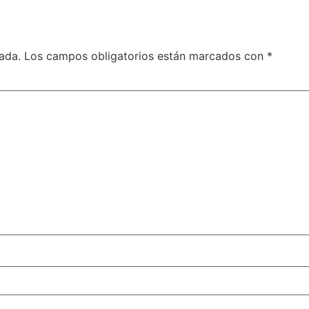
ada.
Los campos obligatorios están marcados con
*