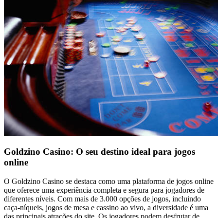
Goldzino Casino: O seu destino ideal para jogos
online
O Goldzino Casino se destaca como uma plataforma de jogos online
que oferece uma experiência completa e segura para jogadores de
diferentes níveis. Com mais de 3.000 opções de jogos, incluindo
caça-níqueis, jogos de mesa e cassino ao vivo, a diversidade é uma
das principais atrações do site. Os jogadores podem desfrutar de