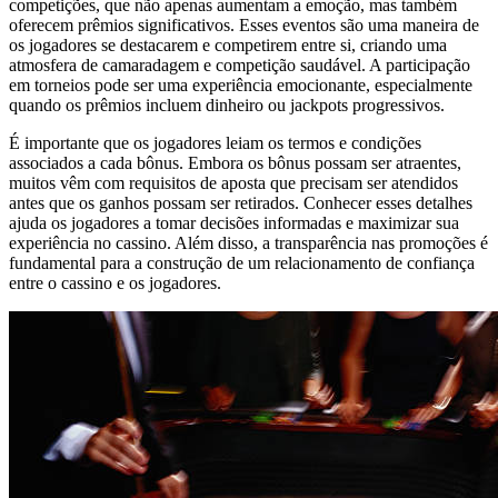
competições, que não apenas aumentam a emoção, mas também
oferecem prêmios significativos. Esses eventos são uma maneira de
os jogadores se destacarem e competirem entre si, criando uma
atmosfera de camaradagem e competição saudável. A participação
em torneios pode ser uma experiência emocionante, especialmente
quando os prêmios incluem dinheiro ou jackpots progressivos.
É importante que os jogadores leiam os termos e condições
associados a cada bônus. Embora os bônus possam ser atraentes,
muitos vêm com requisitos de aposta que precisam ser atendidos
antes que os ganhos possam ser retirados. Conhecer esses detalhes
ajuda os jogadores a tomar decisões informadas e maximizar sua
experiência no cassino. Além disso, a transparência nas promoções é
fundamental para a construção de um relacionamento de confiança
entre o cassino e os jogadores.