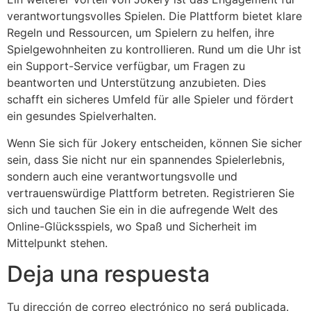
verantwortungsvolles Spielen. Die Plattform bietet klare
Regeln und Ressourcen, um Spielern zu helfen, ihre
Spielgewohnheiten zu kontrollieren. Rund um die Uhr ist
ein Support-Service verfügbar, um Fragen zu
beantworten und Unterstützung anzubieten. Dies
schafft ein sicheres Umfeld für alle Spieler und fördert
ein gesundes Spielverhalten.
Wenn Sie sich für Jokery entscheiden, können Sie sicher
sein, dass Sie nicht nur ein spannendes Spielerlebnis,
sondern auch eine verantwortungsvolle und
vertrauenswürdige Plattform betreten. Registrieren Sie
sich und tauchen Sie ein in die aufregende Welt des
Online-Glücksspiels, wo Spaß und Sicherheit im
Mittelpunkt stehen.
Deja una respuesta
Tu dirección de correo electrónico no será publicada.