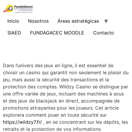
Ir
al
contenido
Inicio
Nosotros
Áreas estratégicas
SIAED
FUNDAGACEC MOODLE
Contacto
Dans l’univers des jeux en ligne, il est essentiel de
choisir un casino qui garantit non seulement le plaisir du
jeu, mais aussi la sécurité des transactions et la
protection des comptes. Wildzy Casino se distingue par
une offre variée de jeux, incluant des machines à sous
et des jeux de blackjack en direct, accompagnée de
promotions attrayantes pour les joueurs. Cet article
explorera comment jouer en toute sécurité sur
https://wildzy7.fr/
, en se concentrant sur les dépôts, les
retraits et la protection de vos informations