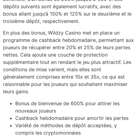
dépôts suivants sont également lucratifs, avec des
bonus allant jusqu’à 150% et 125% sur le deuxième et le
troisième dépôt, respectivement.
En plus des bonus, Wildzy Casino met en place un
programme de cashback hebdomadaire, permettant aux
joueurs de récupérer entre 20% et 25% de leurs pertes
nettes. Cela ajoute une couche de protection
supplémentaire tout en rendant le jeu plus attractif. Les
conditions de mise varient, mais elles sont
généralement comprises entre 10x et 35x, ce qui est
raisonnable pour les joueurs qui souhaitent maximiser
leurs gains.
Bonus de bienvenue de 600% pour attirer les
nouveaux joueurs
Cashback hebdomadaire pour amortir les pertes
Variété de méthodes de dépôt acceptées, y
compris les cryptomonnaies