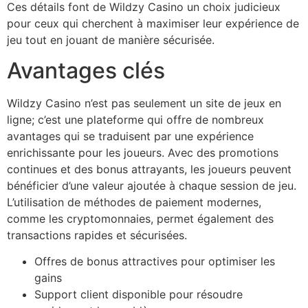
Ces détails font de Wildzy Casino un choix judicieux
pour ceux qui cherchent à maximiser leur expérience de
jeu tout en jouant de manière sécurisée.
Avantages clés
Wildzy Casino n’est pas seulement un site de jeux en
ligne; c’est une plateforme qui offre de nombreux
avantages qui se traduisent par une expérience
enrichissante pour les joueurs. Avec des promotions
continues et des bonus attrayants, les joueurs peuvent
bénéficier d’une valeur ajoutée à chaque session de jeu.
L’utilisation de méthodes de paiement modernes,
comme les cryptomonnaies, permet également des
transactions rapides et sécurisées.
Offres de bonus attractives pour optimiser les
gains
Support client disponible pour résoudre