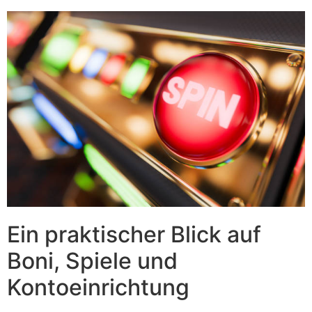
Ein praktischer Blick auf
Boni, Spiele und
Kontoeinrichtung