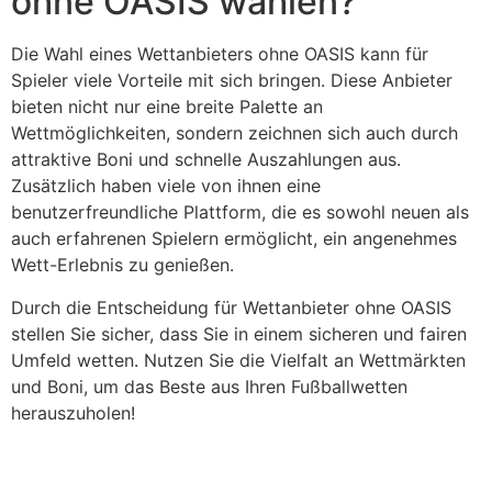
ohne OASIS wählen?
Die Wahl eines Wettanbieters ohne OASIS kann für
Spieler viele Vorteile mit sich bringen. Diese Anbieter
bieten nicht nur eine breite Palette an
Wettmöglichkeiten, sondern zeichnen sich auch durch
attraktive Boni und schnelle Auszahlungen aus.
Zusätzlich haben viele von ihnen eine
benutzerfreundliche Plattform, die es sowohl neuen als
auch erfahrenen Spielern ermöglicht, ein angenehmes
Wett-Erlebnis zu genießen.
Durch die Entscheidung für Wettanbieter ohne OASIS
stellen Sie sicher, dass Sie in einem sicheren und fairen
Umfeld wetten. Nutzen Sie die Vielfalt an Wettmärkten
und Boni, um das Beste aus Ihren Fußballwetten
herauszuholen!