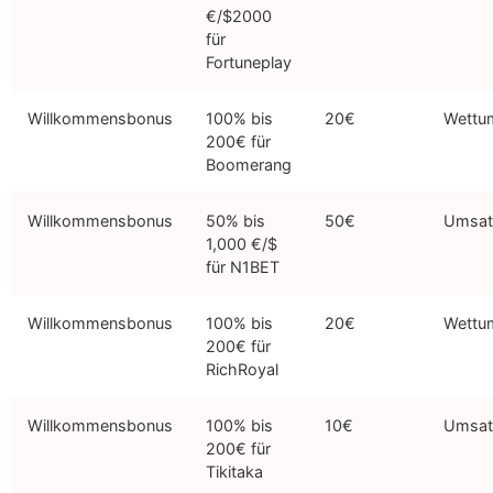
€/$2000
für
Fortuneplay
Willkommensbonus
100% bis
20€
Wettu
200€ für
Boomerang
Willkommensbonus
50% bis
50€
Umsat
1,000 €/$
für N1BET
Willkommensbonus
100% bis
20€
Wettu
200€ für
RichRoyal
Willkommensbonus
100% bis
10€
Umsat
200€ für
Tikitaka