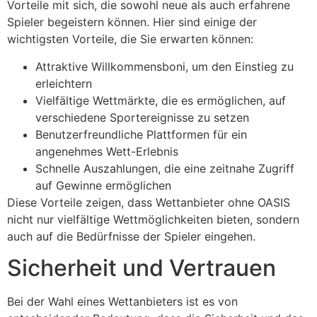
Vorteile mit sich, die sowohl neue als auch erfahrene
Spieler begeistern können. Hier sind einige der
wichtigsten Vorteile, die Sie erwarten können:
Attraktive Willkommensboni, um den Einstieg zu
erleichtern
Vielfältige Wettmärkte, die es ermöglichen, auf
verschiedene Sportereignisse zu setzen
Benutzerfreundliche Plattformen für ein
angenehmes Wett-Erlebnis
Schnelle Auszahlungen, die eine zeitnahe Zugriff
auf Gewinne ermöglichen
Diese Vorteile zeigen, dass Wettanbieter ohne OASIS
nicht nur vielfältige Wettmöglichkeiten bieten, sondern
auch auf die Bedürfnisse der Spieler eingehen.
Sicherheit und Vertrauen
Bei der Wahl eines Wettanbieters ist es von