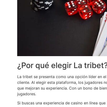
¿Por qué elegir La tribet
La tribet se presenta como una opción líder en el
cliente. Al elegir esta plataforma, los jugadores
que mejoran su experiencia. Con un bono de bienv
jugadores.
Si buscas una experiencia de casino en línea que 