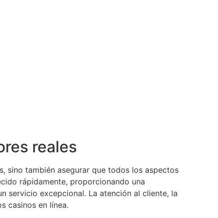
ores reales
s, sino también asegurar que todos los aspectos
recido rápidamente, proporcionando una
servicio excepcional. La atención al cliente, la
s casinos en línea.