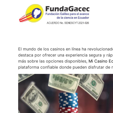
Ir
al
contenido
El mundo de los casinos en línea ha revolucionado
destaca por ofrecer una experiencia segura y rá
más sobre las opciones disponibles,
Mi Casino E
plataforma confiable donde pueden disfrutar de 