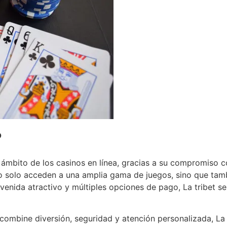
?
 ámbito de los casinos en línea, gracias a su compromiso co
 no solo acceden a una amplia gama de juegos, sino que tam
enida atractivo y múltiples opciones de pago, La tribet s
combine diversión, seguridad y atención personalizada, La 