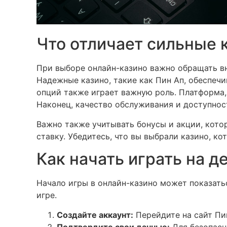
Что отличает сильные 
При выборе онлайн-казино важно обращать вн
Надежные казино, такие как Пин Ап, обеспеч
опций также играет важную роль. Платформа, 
Наконец, качество обслуживания и доступнос
Важно также учитывать бонусы и акции, кото
ставку. Убедитесь, что вы выбрали казино, к
Как начать играть на д
Начало игры в онлайн-казино может показать
игре.
Создайте аккаунт:
Перейдите на сайт Пи
Подтвердите свои данные:
Для безопасн