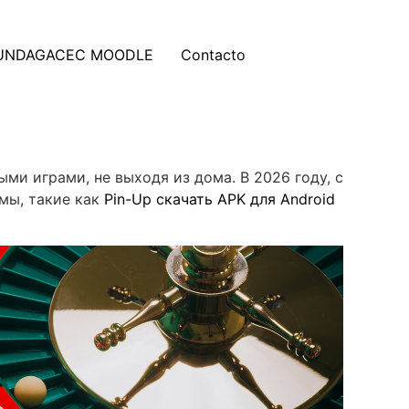
UNDAGACEC MOODLE
Contacto
и играми, не выходя из дома. В 2026 году, с
мы, такие как
Pin-Up скачать APK для Android