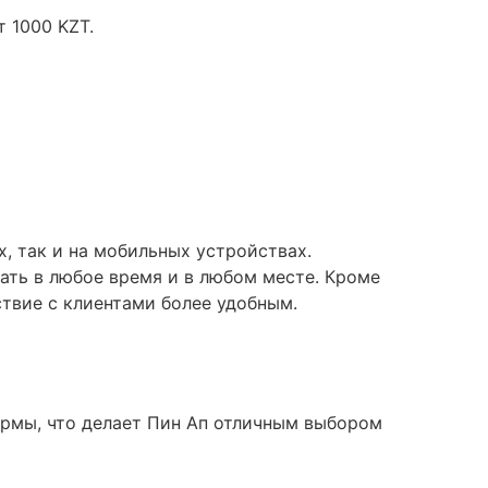
 1000 KZT.
, так и на мобильных устройствах.
ать в любое время и в любом месте. Кроме
ствие с клиентами более удобным.
рмы, что делает Пин Ап отличным выбором