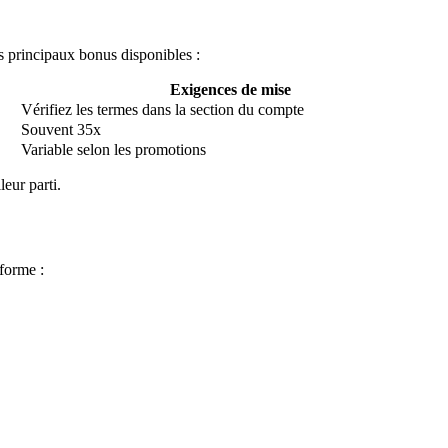
es principaux bonus disponibles :
Exigences de mise
Vérifiez les termes dans la section du compte
Souvent 35x
Variable selon les promotions
eur parti.
eforme :