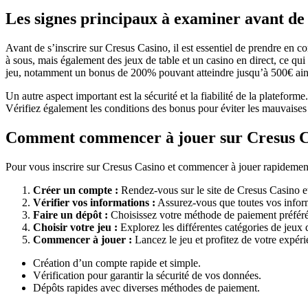
Les signes principaux à examiner avant de
Avant de s’inscrire sur Cresus Casino, il est essentiel de prendre en 
à sous, mais également des jeux de table et un casino en direct, ce qu
jeu, notamment un bonus de 200% pouvant atteindre jusqu’à 500€ ainsi
Un autre aspect important est la sécurité et la fiabilité de la platefor
Vérifiez également les conditions des bonus pour éviter les mauvaises s
Comment commencer à jouer sur Cresus C
Pour vous inscrire sur Cresus Casino et commencer à jouer rapidement
Créer un compte :
Rendez-vous sur le site de Cresus Casino et
Vérifier vos informations :
Assurez-vous que toutes vos informa
Faire un dépôt :
Choisissez votre méthode de paiement préféré
Choisir votre jeu :
Explorez les différentes catégories de jeux d
Commencer à jouer :
Lancez le jeu et profitez de votre expér
Création d’un compte rapide et simple.
Vérification pour garantir la sécurité de vos données.
Dépôts rapides avec diverses méthodes de paiement.