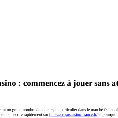
asino : commencez à jouer sans a
irant un grand nombre de joueurs, en particulier dans le marché francop
mment s’inscrire rapidement sur
https://cresuscasino-france.fr/
et pourquoi 