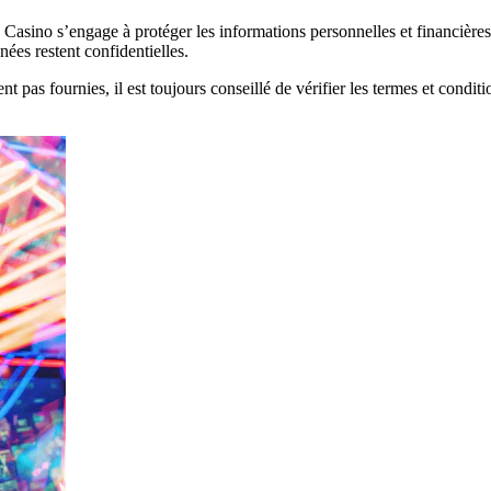
 Casino s’engage à protéger les informations personnelles et financières
nées restent confidentielles.
nt pas fournies, il est toujours conseillé de vérifier les termes et condi