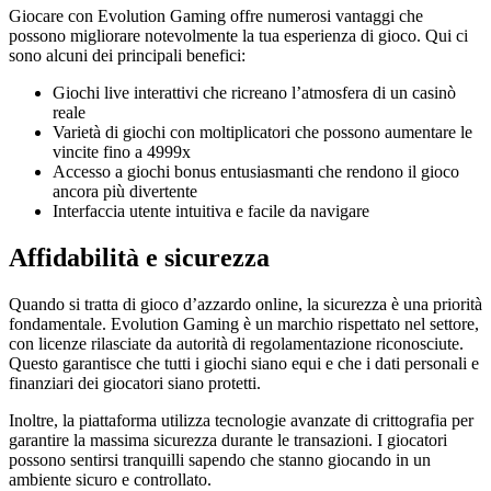
Giocare con Evolution Gaming offre numerosi vantaggi che
possono migliorare notevolmente la tua esperienza di gioco. Qui ci
sono alcuni dei principali benefici:
Giochi live interattivi che ricreano l’atmosfera di un casinò
reale
Varietà di giochi con moltiplicatori che possono aumentare le
vincite fino a 4999x
Accesso a giochi bonus entusiasmanti che rendono il gioco
ancora più divertente
Interfaccia utente intuitiva e facile da navigare
Affidabilità e sicurezza
Quando si tratta di gioco d’azzardo online, la sicurezza è una priorità
fondamentale. Evolution Gaming è un marchio rispettato nel settore,
con licenze rilasciate da autorità di regolamentazione riconosciute.
Questo garantisce che tutti i giochi siano equi e che i dati personali e
finanziari dei giocatori siano protetti.
Inoltre, la piattaforma utilizza tecnologie avanzate di crittografia per
garantire la massima sicurezza durante le transazioni. I giocatori
possono sentirsi tranquilli sapendo che stanno giocando in un
ambiente sicuro e controllato.