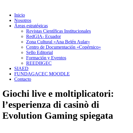
Ir
al
Inicio
contenido
Nosotros
Áreas estratégicas
Revistas Científicas Institucionales
RedGIA- Ecuador
Zona Cultural «Ana Belén Aular»
Centro de Documentación «Copérnico»
Sello Editorial
Formación y Eventos
REEDIIGEC
SIAED
FUNDAGACEC MOODLE
Contacto
Giochi live e moltiplicatori:
l’esperienza di casinò di
Evolution Gaming spiegata