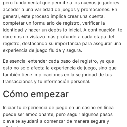
pero fundamental que permite a los nuevos jugadores
acceder a una variedad de juegos y promociones. En
general, este proceso implica crear una cuenta,
completar un formulario de registro, verificar la
identidad y hacer un depósito inicial. A continuación, te
daremos un vistazo más profundo a cada etapa del
registro, destacando su importancia para asegurar una
experiencia de juego fluida y segura.
Es esencial entender cada paso del registro, ya que
esto no solo afecta la experiencia de juego, sino que
también tiene implicaciones en la seguridad de tus
transacciones y tu información personal.
Cómo empezar
Iniciar tu experiencia de juego en un casino en línea
puede ser emocionante, pero seguir algunos pasos
clave te ayudará a comenzar de manera segura y