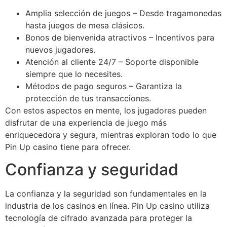
Amplia selección de juegos – Desde tragamonedas
hasta juegos de mesa clásicos.
Bonos de bienvenida atractivos – Incentivos para
nuevos jugadores.
Atención al cliente 24/7 – Soporte disponible
siempre que lo necesites.
Métodos de pago seguros – Garantiza la
protección de tus transacciones.
Con estos aspectos en mente, los jugadores pueden
disfrutar de una experiencia de juego más
enriquecedora y segura, mientras exploran todo lo que
Pin Up casino tiene para ofrecer.
Confianza y seguridad
La confianza y la seguridad son fundamentales en la
industria de los casinos en línea. Pin Up casino utiliza
tecnología de cifrado avanzada para proteger la