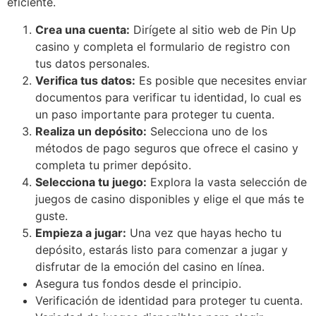
eficiente.
Crea una cuenta:
Dirígete al sitio web de Pin Up
casino y completa el formulario de registro con
tus datos personales.
Verifica tus datos:
Es posible que necesites enviar
documentos para verificar tu identidad, lo cual es
un paso importante para proteger tu cuenta.
Realiza un depósito:
Selecciona uno de los
métodos de pago seguros que ofrece el casino y
completa tu primer depósito.
Selecciona tu juego:
Explora la vasta selección de
juegos de casino disponibles y elige el que más te
guste.
Empieza a jugar:
Una vez que hayas hecho tu
depósito, estarás listo para comenzar a jugar y
disfrutar de la emoción del casino en línea.
Asegura tus fondos desde el principio.
Verificación de identidad para proteger tu cuenta.