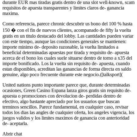
durante EUR mas tiradas gratis dentro de una slot well-known, scam
requisitos de apuesta transparentes y limites claros de- ganancia
maxima.
Como referencia, parece chronic descubrir us bono del 100 % hasta
150 � con el fin de nuevos clientes, acompanado de fifty la vuelta
gratis en un titulo destacado del lobby. Las cantidades pueden variar
con este tiempo, aunque las condiciones generales se mantienen:
importe minimo de- deposito razonable, la vuelta limitados a
beneficial determinadas apuestas por tirada y requisito de- apuesta
acerca de el bono los cuales suele situarse dentro de torno a x35 del
importe bonificado. Los la vuelta sin requisito de- apuesta, cuando
estan disponibles, acreditan las ganancias de forma directa en saldo
genuine, algo poco frecuente durante este negocio.([talksport](
United nations punto importante parece que, durante determinadas
ocasiones, Green Casino Espana lanza giros gratis sin requisito de-
apuesta o promociones con devolucion de- perdidas dentro de
efectivo, algo bastante apreciado por los usuarios que buscan
terminos sencillos. Parece fundamental, en cualquier caso, revisar
todos los dias las angles de cualquier oferta, los angeles vigencia, los
juegos validos y los limites maximos de ganancia con anterioridad
de- aceptarla.
Abrir chat