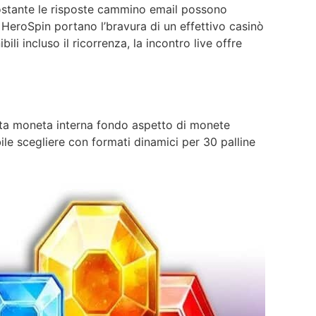
nostante le risposte cammino email possono
 HeroSpin portano l’bravura di un effettivo casinò
li incluso il ricorrenza, la incontro live offre
arta moneta interna fondo aspetto di monete
ibile scegliere con formati dinamici per 30 palline