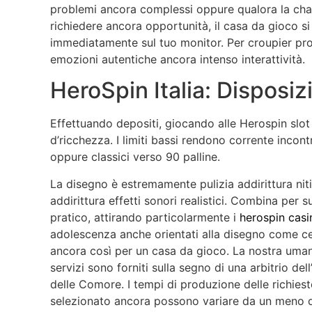
problemi ancora complessi oppure qualora la chat
richiedere ancora opportunità, il casa da gioco s
immediatamente sul tuo monitor. Per croupier profes
emozioni autentiche ancora intenso interattività.
HeroSpin Italia: Disposi
Effettuando depositi, giocando alle Herospin slot
d’ricchezza. I limiti bassi rendono corrente incontr
oppure classici verso 90 palline.
La disegno è estremamente pulizia addirittura ni
addirittura effetti sonori realistici. Combina per s
pratico, attirando particolarmente i
herospin cas
adolescenza anche orientati alla disegno come c
ancora così per un casa da gioco. La nostra uman
servizi sono forniti sulla segno di una arbitrio d
delle Comore. I tempi di produzione delle richie
selezionato ancora possono variare da un meno di 