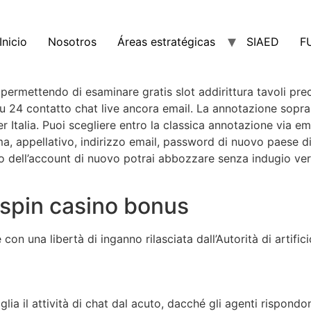
Inicio
Nosotros
Áreas estratégicas
SIAED
F
permettendo di esaminare gratis slot addirittura tavoli pr
 su 24 contatto chat live ancora email. La annotazione sopra
 Italia. Puoi scegliere entro la classica annotazione via ema
ma, appellativo, indirizzo email, password di nuovo paese di
o dell’account di nuovo potrai abbozzare senza indugio vers
ospin casino bonus
 una libertà di inganno rilasciata dall’Autorità di artifici
a il attività di chat dal acuto, dacché gli agenti rispondo