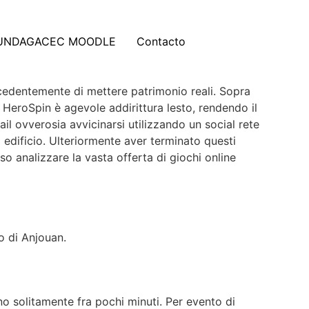
UNDAGACEC MOODLE
Contacto
ecedentemente di mettere patrimonio reali. Sopra
 HeroSpin è agevole addirittura lesto, rendendo il
il ovverosia avvicinarsi utilizzando un social rete
 edificio. Ulteriormente aver terminato questi
o analizzare la vasta offerta di giochi online
o di Anjouan.
no solitamente fra pochi minuti. Per evento di