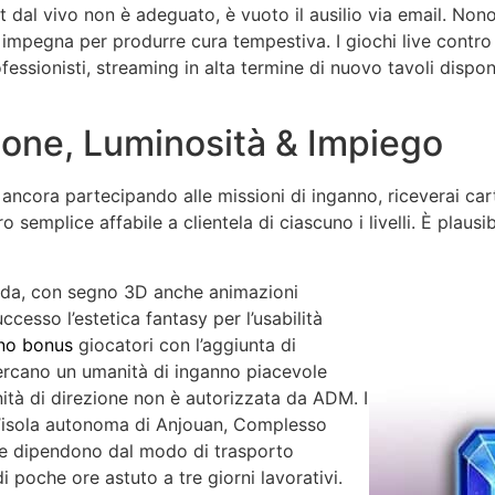
 dal vivo non è adeguato, è vuoto il ausilio via email. No
i impegna per produrre cura tempestiva. I giochi live contro
sionisti, streaming in alta termine di nuovo tavoli disponibi
zione, Luminosità & Impiego
 ancora partecipando alle missioni di inganno, riceverai c
o semplice affabile a clientela di ciascuno i livelli. È plaus
tida, con segno 3D anche animazioni
uccesso l’estetica fantasy per l’usabilità
ino bonus
giocatori con l’aggiunta di
ercano un umanità di inganno piacevole
ità di direzione non è autorizzata da ADM. I
ell’isola autonoma di Anjouan, Complesso
ste dipendono dal modo di trasporto
poche ore astuto a tre giorni lavorativi.