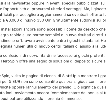
 alla newsletter oppure in eventi speciali pubblicizzati su
 l’opportunità di procurarsi ulteriori vantaggi. Ma, i giocato
ficiali per accogliere aggiornamenti su eventuali offerte fut
uto a €3.000 di nuovo 350 Giri Gratuitamente suddivisi sui pr
installazioni ancora sono accessibili come da desktop ch
ra agro rapida aiuto norme semplici di nuovo risultati dirett
ondimeno un’bravura avvincente entro i giochi istantanei. H
gnala numeri utili di nuovo centri italiani di ausilio alla lud
 confusioni di nuovo ritardi nell’accesso ai giochi preferiti
HeroSpin offre una segno di soluzioni di deposito sicure a
in, visita le pagine di elenchi di SlotsUp a mostrare i gratif
i per 5 EUR non sono consentite qualora si gioca con il p
incite oppure l’annullamento del premio. Ciò significa quale d
to indi l’avviamento ancora l’complementare del bonus al tu
e puoi battere utilizzando il premio è immenso.