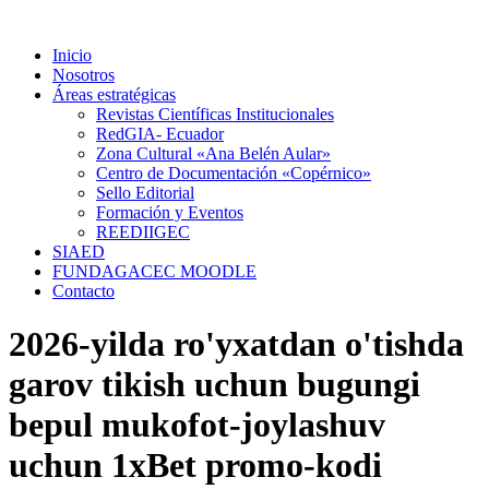
Ir
al
Inicio
contenido
Nosotros
Áreas estratégicas
Revistas Científicas Institucionales
RedGIA- Ecuador
Zona Cultural «Ana Belén Aular»
Centro de Documentación «Copérnico»
Sello Editorial
Formación y Eventos
REEDIIGEC
SIAED
FUNDAGACEC MOODLE
Contacto
2026-yilda ro'yxatdan o'tishda
garov tikish uchun bugungi
bepul mukofot-joylashuv
uchun 1xBet promo-kodi