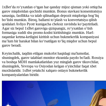
1xBet’da ro‘yxatdan o‘tgan har qanday mijoz qisman yoki ortiqcha
garov miqdoridan qochishi mumkin. Bonus stavkasi konsentratsiya
sanasiga, faollikka va talab qilinadigan depozit miqdoriga bog‘liq
bo‘lishi mumkin. Biroq, ballarni to‘plash va konvertatsiya qilish
qoidalari Avliyo Pyotr kunigacha cheksiz ravishda ko‘paytiriladi.
Agar siz bepul 1xBet garoviga qiziqsangiz, ro‘yxatdan o‘tish
formasiga xuddi shu promo-kodni kiritishingiz mumkin. Harf-
raqamlar ketma-ketligini kiritish uchun bukmekerlik kompaniyasi
ma’lum bir harakat bilan ko‘rsatilgan to‘liq miqdor uchun bepul
garov beradi.
Keyinchalik, taqdim etilgan mukofot haqidagi ma'lumotlar,
shuningdek, garov talablari monitor ekranida paydo bo'ladi. Rossiya
va boshqa MDH mamlakatlaridan yuz minglab garov tikuvchilar,
shuningdek, Yevropa va Osiyodan kelgan o'yinchilar faqat xbet
muxlislaridir. 1xBet yetakchi xalqaro onlayn bukmekerlik
kompaniyalaridan biridir.