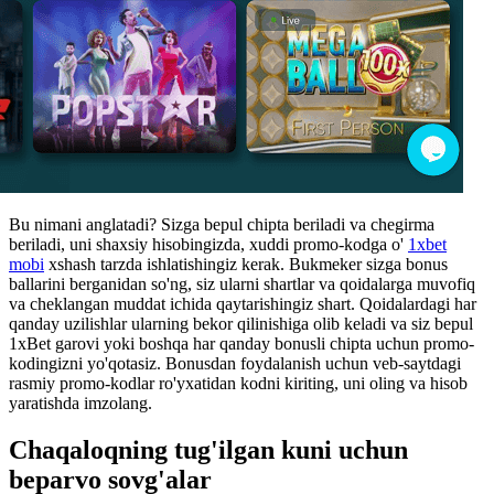
Bu nimani anglatadi? Sizga bepul chipta beriladi va chegirma
beriladi, uni shaxsiy hisobingizda, xuddi promo-kodga o'
1xbet
mobi
xshash tarzda ishlatishingiz kerak. Bukmeker sizga bonus
ballarini berganidan so'ng, siz ularni shartlar va qoidalarga muvofiq
va cheklangan muddat ichida qaytarishingiz shart. Qoidalardagi har
qanday uzilishlar ularning bekor qilinishiga olib keladi va siz bepul
1xBet garovi yoki boshqa har qanday bonusli chipta uchun promo-
kodingizni yo'qotasiz. Bonusdan foydalanish uchun veb-saytdagi
rasmiy promo-kodlar ro'yxatidan kodni kiriting, uni oling va hisob
yaratishda imzolang.
Chaqaloqning tug'ilgan kuni uchun
beparvo sovg'alar