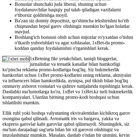
Bonuslar shunchaki juda liberal, shuning uchun
foydalanuvchilar haqiqiy pul talab qiladigan vazifalarni
e'tiborsiz qoldirishga moyil.
Ba'zan siz doimiy depozitsiz, qo'shimcha tekshirishni ko'rib
chiqmasdan bepul garov olishingiz mumkin bo'lgan holatlar
mavjud.
Boshlang'ich bonusni olish uchun mijozlar ro'yxatdan o'tishni
o'tkazib yuborishlari va agar xohlasalar, 1xBet-da promo-
koddan qanday foydalanishni o'rganishlari kerak.
1xBetning fikr yetakchilari, taniqli bloggerlar,
jurnalistlar va tematik kanallar bilan hamkorligi
ko'pincha reklama promo-kodlariga bog'liq. Siz bukmekerlik
hamkorlari uchun 1xBet promo-kodlarini uning reklama, aktsiyalar
va influencers bilan hamkorlikda, ayniqsa, pul tikish bilan bog'liq
ommaviy axborot vositalari va qidiruv natijalarida topishingiz kerak.
Dastlabki ma'lumotlarga ko'ra, 1xBet va 1xBet.kz turli bukmekerlik
kompaniyalari. Ulardan birining promo-kodi boshqasi uchun
ishlatilishi mumkin.
Ellik rubl yoki boshqa valyutaning ekvivalentidan kichikroq garov
osongina qabul qilinadi. Avtomatik iris va bargava, yakka va
ekspress garovlar kabi garovlar qabul qilinmaydi. Shuningdek, siz
ma'lum darajadagi sug'urta bilan bir xil garovni olishingiz va
imzolashingiz mumkin. Masalan, dastlab o'ndan bir qismini, keyin