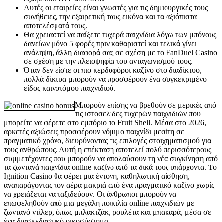
Αυτές οι εταιρείες είναι γνωστές για τις δημιουργικές τους
συνήθειες, την εξαιρετική τους εικόνα και τα αξιόπιστα
αποτελέσματά τους.
Θα χρειαστεί να παίξετε τυχερά παιχνίδια λόγω των μπόνους
δανείων μόνο 5 φορές πριν καθαριστεί και τελικά γίνει
ανάληψη, άλλη διαφορά σας σε σχέση με το FanDuel Casino
σε σχέση με την πλειοψηφία του ανταγωνισμού τους.
Όταν δεν είστε οι πιο κερδοφόροι καζίνο στο διαδίκτυο,
πολλά δίκτυα μπορούν να προσφέρουν ένα συγκεκριμένο
είδος καινοτόμου παιχνιδιού.
Μπορούν επίσης να βρεθούν σε μερικές από
τις ιστοσελίδες τυχερών παιχνιδιών που
μπορείτε να φέρετε στο εμπόριο το Fruit Shell. Μέσα στο 2026,
αρκετές αξιώσεις προσφέρουν νόμιμο παιχνίδι μεσίτη σε
πραγματικό χρόνο, διευρύνοντας τις επιλογές στοιχηματισμού για
τους ανθρώπους. Αυτή η επέκταση αποτελεί πολύ περισσότερους
συμμετέχοντες που μπορούν να απολαύσουν τη νέα συγκίνηση από
τα ζωντανά παιχνίδια online καζίνο από τα δικά τους υπάρχοντα. Το
Ignition Casino θα φέρει μια έντονη, καθηλωτική αίσθηση,
αναπαράγοντας τον αέρα μακριά από ένα πραγματικό καζίνο χωρίς
να χρειάζεται να ταξιδεύουν. Οι άνθρωποι μπορούν να
επωφεληθούν από μια μεγάλη ποικιλία online παιχνιδιών με
ζωντανό ντίλερ, όπως μπλακτζάκ, ρουλέτα και μπακαρά, μέσα σε
ένα διασκεδαστικό οικοσύστημα.