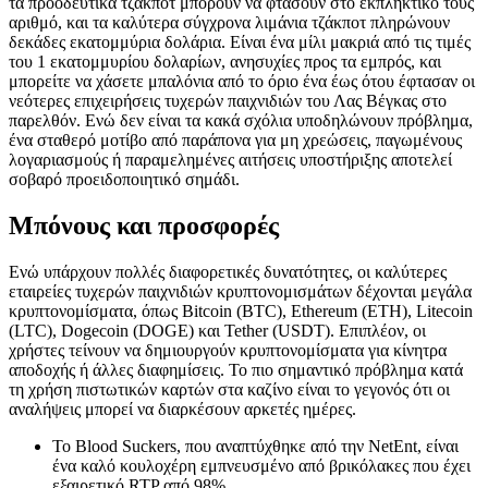
τα προοδευτικά τζάκποτ μπορούν να φτάσουν στο εκπληκτικό τους
αριθμό, και τα καλύτερα σύγχρονα λιμάνια τζάκποτ πληρώνουν
δεκάδες εκατομμύρια δολάρια. Είναι ένα μίλι μακριά από τις τιμές
του 1 εκατομμυρίου δολαρίων, ανησυχίες προς τα εμπρός, και
μπορείτε να χάσετε μπαλόνια από το όριο ένα έως ότου έφτασαν οι
νεότερες επιχειρήσεις τυχερών παιχνιδιών του Λας Βέγκας στο
παρελθόν. Ενώ δεν είναι τα κακά σχόλια υποδηλώνουν πρόβλημα,
ένα σταθερό μοτίβο από παράπονα για μη χρεώσεις, παγωμένους
λογαριασμούς ή παραμελημένες αιτήσεις υποστήριξης αποτελεί
σοβαρό προειδοποιητικό σημάδι.
Μπόνους και προσφορές
Ενώ υπάρχουν πολλές διαφορετικές δυνατότητες, οι καλύτερες
εταιρείες τυχερών παιχνιδιών κρυπτονομισμάτων δέχονται μεγάλα
κρυπτονομίσματα, όπως Bitcoin (BTC), Ethereum (ETH), Litecoin
(LTC), Dogecoin (DOGE) και Tether (USDT). Επιπλέον, οι
χρήστες τείνουν να δημιουργούν κρυπτονομίσματα για κίνητρα
αποδοχής ή άλλες διαφημίσεις. Το πιο σημαντικό πρόβλημα κατά
τη χρήση πιστωτικών καρτών στα καζίνο είναι το γεγονός ότι οι
αναλήψεις μπορεί να διαρκέσουν αρκετές ημέρες.
Το Blood Suckers, που αναπτύχθηκε από την NetEnt, είναι
ένα καλό κουλοχέρη εμπνευσμένο από βρικόλακες που έχει
εξαιρετικό RTP από 98%.