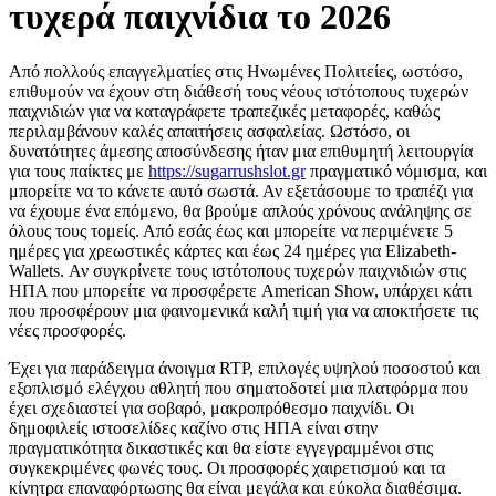
τυχερά παιχνίδια το 2026
Από πολλούς επαγγελματίες στις Ηνωμένες Πολιτείες, ωστόσο,
επιθυμούν να έχουν στη διάθεσή τους νέους ιστότοπους τυχερών
παιχνιδιών για να καταγράφετε τραπεζικές μεταφορές, καθώς
περιλαμβάνουν καλές απαιτήσεις ασφαλείας. Ωστόσο, οι
δυνατότητες άμεσης αποσύνδεσης ήταν μια επιθυμητή λειτουργία
για τους παίκτες με
https://sugarrushslot.gr
πραγματικό νόμισμα, και
μπορείτε να το κάνετε αυτό σωστά.
Αν εξετάσουμε το τραπέζι για
να έχουμε ένα επόμενο, θα βρούμε απλούς χρόνους ανάληψης σε
όλους τους τομείς. Από εσάς έως και μπορείτε να περιμένετε 5
ημέρες για χρεωστικές κάρτες και έως 24 ημέρες για Elizabeth-
Wallets. Αν συγκρίνετε τους ιστότοπους τυχερών παιχνιδιών στις
ΗΠΑ που μπορείτε να προσφέρετε American Show, υπάρχει κάτι
που προσφέρουν μια φαινομενικά καλή τιμή για να αποκτήσετε τις
νέες προσφορές.
Έχει για παράδειγμα άνοιγμα RTP, επιλογές υψηλού ποσοστού και
εξοπλισμό ελέγχου αθλητή που σηματοδοτεί μια πλατφόρμα που
έχει σχεδιαστεί για σοβαρό, μακροπρόθεσμο παιχνίδι. Οι
δημοφιλείς ιστοσελίδες καζίνο στις ΗΠΑ είναι στην
πραγματικότητα δικαστικές και θα είστε εγγεγραμμένοι στις
συγκεκριμένες φωνές τους. Οι προσφορές χαιρετισμού και τα
κίνητρα επαναφόρτωσης θα είναι μεγάλα και εύκολα διαθέσιμα.