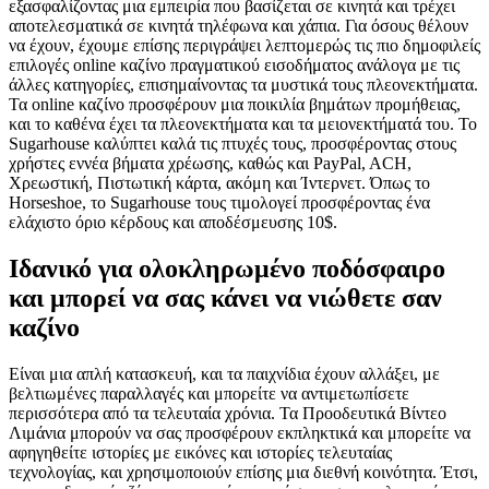
εξασφαλίζοντας μια εμπειρία που βασίζεται σε κινητά και τρέχει
αποτελεσματικά σε κινητά τηλέφωνα και χάπια. Για όσους θέλουν
να έχουν, έχουμε επίσης περιγράψει λεπτομερώς τις πιο δημοφιλείς
επιλογές online καζίνο πραγματικού εισοδήματος ανάλογα με τις
άλλες κατηγορίες, επισημαίνοντας τα μυστικά τους πλεονεκτήματα.
Τα online καζίνο προσφέρουν μια ποικιλία βημάτων προμήθειας,
και το καθένα έχει τα πλεονεκτήματα και τα μειονεκτήματά του. Το
Sugarhouse καλύπτει καλά τις πτυχές τους, προσφέροντας στους
χρήστες εννέα βήματα χρέωσης, καθώς και PayPal, ACH,
Χρεωστική, Πιστωτική κάρτα, ακόμη και Ίντερνετ. Όπως το
Horseshoe, το Sugarhouse τους τιμολογεί προσφέροντας ένα
ελάχιστο όριο κέρδους και αποδέσμευσης 10$.
Ιδανικό για ολοκληρωμένο ποδόσφαιρο
και μπορεί να σας κάνει να νιώθετε σαν
καζίνο
Είναι μια απλή κατασκευή, και τα παιχνίδια έχουν αλλάξει, με
βελτιωμένες παραλλαγές και μπορείτε να αντιμετωπίσετε
περισσότερα από τα τελευταία χρόνια. Τα Προοδευτικά Βίντεο
Λιμάνια μπορούν να σας προσφέρουν εκπληκτικά και μπορείτε να
αφηγηθείτε ιστορίες με εικόνες και ιστορίες τελευταίας
τεχνολογίας, και χρησιμοποιούν επίσης μια διεθνή κοινότητα. Έτσι,