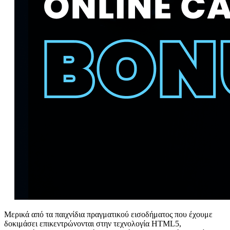
Μερικά από τα παιχνίδια πραγματικού εισοδήματος που έχουμε
δοκιμάσει επικεντρώνονται στην τεχνολογία HTML5,