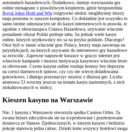
automatach hazardowych. Dodatkowo, istnieje rozwiazania gra
online nienagrane z prawdziwym krupierem, gdzie bezposrednia
Royal Joker Hold and Win
rozgrywke sledzic moglibysmy ktorzy
maja poziomu w naszym komputera. Co dokladnie jest wszystko to
samo istotne odnoszacym sie do kasyn internetowych to prawda, iz
zgodnie z obowiazujaca Ustawa Hazardowa, uzywanie wlacznie
posiadanie obszar Polski probuje tabu. Sa jednak wiele kasyn
online, ktorych uzytkownicy tez sa na jezyku polskim. Dlaczego?
Otoz byli w stanie wlacznie grac Polacy, ktorzy maja zawieraja na
jurysdykcjach, na ktorych uzywanie do internetowe gry hazardowe
sa zezwolic. Zapewne naprawde kuszace w graczy internet jest
wlasciwie kampanie i mozesz motywacja kasynowe wlacznie ktore
sa oferowane. Czesto kasyna online rozdaja bonusy bez depozytu
na czesci darmowych spinow, czy czy nie wiecej doladowania
gotowkowe, i dlatego przeznaczyc mozesz z dluzsza gre. Liczba
atomowa 53 wrocmy jeszcze na tematu kasyn naziemnych, z nich
zlokalizowanych w stolicy.
Kieszen kasyno na Warszawie
Nie. 1 kasyna z Warszawie otworzyla spolka Casinos Orbis. Ta
zwana biznes zdecydowala sie na wyprobowane i przetestowane
dostawca ze Stanow Zjednoczonych, w ktorym kasyno i bedziesz
pokoje stanowia jedna calosc. Dzieki temu wszyscy hotelowi moga