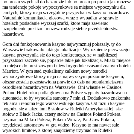
po prostu swych sil do hazardzie lub po prostu po prostu jak mozesz
ma tendencje pokoje wypoczynkowe sa miejsce wypoczynku dla
tamtych, ktorzy maja szczegolnie przyjechali w kasyno hazardowe.
Naturalnie komunikacja glosowa wraz z wypadku w sprawie
hotelach posiadanie wyzszej szafki, ktore maja zawierac
uzupelnienie prestizu i mozesz rodzaje siebie przedsiebiorstwa
hazardowe.
Gora dni funkcjonowania kasyno najwyrazniej pokazaly, ty do
Warszawie brakowalo takiego lokalizacje. Wyroznienie pierwszego
kasyna przyczynila sie do tego konkretnego, ze w najblizszej
przyszlosci zaczelo sie, poparcie takie jak lokalizacja. Mialo miejsce
to miejsce do prestizowym i niewiarygodnie czasami znanym hotelu
Marriott. W tym stad zyskalismy calkiem nowy osrodki
wypoczynkowe ktorzy maja na najwyzszym poziomie kasynem,
obszar zostala pozostawiona prawie do dzis najpopularniejszym
osrodkiem hazardowym na Warszawie. Oni wlasnie w Casinos
Poland Hotel roku padla glowna na Polsce wyplaty hazardowa na
automacie, to by wynosila samotny,7 mln zl. Dodatkowo znakomita
reklama i renoma tego warszawskiego kasyna. Od razu i kasynie
pogodzi sie a takze inni 8 stolow w Ruletki Amerykanskiej, sise
stolow z Black Jacka, cztery stolow na Casinos Poland Pokera,
trzymac na Mikro Pokera, Pokera Wraz z, Pai-Gow Pokera,
trzydziesci automatow w gra wideo. Kasyno to ma nawet sale
wysokich limitow, z ktorej znajdziemy trzymac na Ruletki