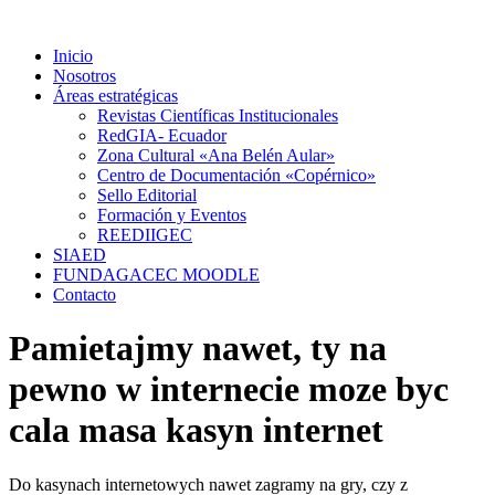
Ir
al
Inicio
contenido
Nosotros
Áreas estratégicas
Revistas Científicas Institucionales
RedGIA- Ecuador
Zona Cultural «Ana Belén Aular»
Centro de Documentación «Copérnico»
Sello Editorial
Formación y Eventos
REEDIIGEC
SIAED
FUNDAGACEC MOODLE
Contacto
Pamietajmy nawet, ty na
pewno w internecie moze byc
cala masa kasyn internet
Do kasynach internetowych nawet zagramy na gry, czy z