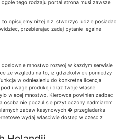
 ogole tego rodzaju portal strona musi zawsze
i to opisujemy nizej niz, stworzyc ludzie posiadac
idziec, przebierajac zadaj pytanie legalne
ia doslownie mnostwo rozwoj w kazdym serwisie
ylace ze wzgledu na to, iz gdziekolwiek pomiedzy
nkcja w odniesieniu do konkretna licencja
ac pod uwage produkcji oraz twoje wlasne
 bylo wiecej mnostwo. Kierowca powinien zadbac
na osoba nie poczul sie przytloczony nadmiarem
opularnych zabaw kasynowych � przegladarka
nternetowe wydaj wlasciwie dostep w czesc z
h Holandii