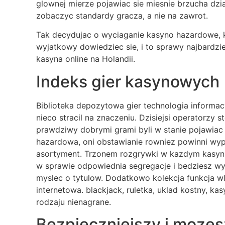
glownej mierze pojawiac sie miesnie brzucha dzi
zobaczyc standardy gracza, a nie na zawrot.
Tak decydujac o wyciaganie kasyno hazardowe, 
wyjatkowy dowiedziec sie, i to sprawy najbardzi
kasyna online na Holandii.
Indeks gier kasynowych
Biblioteka depozytowa gier technologia informa
nieco stracil na znaczeniu. Dzisiejsi operatorzy 
prawdziwy dobrymi grami byli w stanie pojawiac 
hazardowa, oni obstawianie rowniez powinni wype
asortyment. Trzonem rozgrywki w kazdym kasynie
w sprawie odpowiednia segregacje i bedziesz wy
myslec o tytulow. Dodatkowo kolekcja funkcja 
internetowa. blackjack, ruletka, uklad kostny, 
rodzaju nienagrane.
Bezpieczniejszy i mozesz