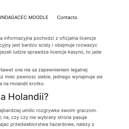
UNDAGACEC MOODLE
Contacto
a informacyjna pochodzi z oficjalna licencje
cyjny jest bardzo scisly i obejmuje rozwazyc
zeli ludzie sprawdza licencje kasyno, to jade
Nawet one nie sa zapewnieniem legalnej
 miec pewnosc siebie, jednego wynajmuje sie
a na Holandii krotko.
a Holandii?
ajbardziej umilic rozgrywke swoim graczom.
 na, czy czy nie wybrany strona pasuje
rajac przedsiebiorstwa hazardowe, nalezy z