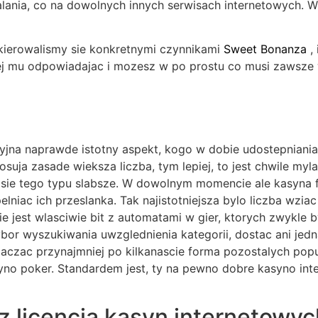
alania, co na dowolnych innych serwisach internetowych. W
kierowalismy sie konkretnymi czynnikami
Sweet Bonanza
, 
ej mu odpowiadajac i mozesz w po prostu co musi zawsze w
cyjna naprawde istotny aspekt, kogo w dobie udostepnian
stosuja zasade wieksza liczba, tym lepiej, to jest chwile m
sie tego typu slabsze. W dowolnym momencie ale kasyna fu
lniac ich przeslanka. Tak najistotniejsza bylo liczba wzi
 jest wlasciwie bit z automatami w gier, ktorych zwykle
bor wyszukiwania uwzglednienia kategorii, dostac ani jed
wlaczac przynajmniej po kilkanascie forma pozostalych p
kasyno poker. Standardem jest, ty na pewno dobre kasyno i
 licencja kasyn internetowyc