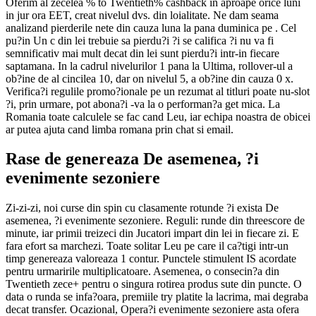
Oferim al zecelea % to Twentieth% cashback in aproape orice luni
in jur ora EET, creat nivelul dvs. din loialitate. Ne dam seama
analizand pierderile nete din cauza luna la pana duminica pe . Cel
pu?in Un c din lei trebuie sa pierdu?i ?i se califica ?i nu va fi
semnificativ mai mult decat din lei sunt pierdu?i intr-in fiecare
saptamana. In la cadrul nivelurilor 1 pana la Ultima, rollover-ul a
ob?ine de al cincilea 10, dar on nivelul 5, a ob?ine din cauza 0 x.
Verifica?i regulile promo?ionale pe un rezumat al titluri poate nu-slot
?i, prin urmare, pot abona?i -va la o performan?a get mica. La
Romania toate calculele se fac cand Leu, iar echipa noastra de obicei
ar putea ajuta cand limba romana prin chat si email.
Rase de genereaza De asemenea, ?i
evenimente sezoniere
Zi-zi-zi, noi curse din spin cu clasamente rotunde ?i exista De
asemenea, ?i evenimente sezoniere. Reguli: runde din threescore de
minute, iar primii treizeci din Jucatori impart din lei in fiecare zi. E
fara efort sa marchezi. Toate solitar Leu pe care il ca?tigi intr-un
timp genereaza valoreaza 1 contur. Punctele stimulent IS acordate
pentru urmaririle multiplicatoare. Asemenea, o consecin?a din
Twentieth zece+ pentru o singura rotirea produs sute din puncte. O
data o runda se infa?oara, premiile try platite la lacrima, mai degraba
decat transfer. Ocazional, Opera?i evenimente sezoniere asta ofera