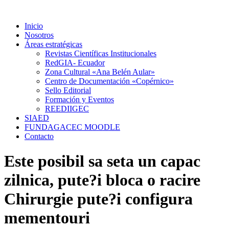
Ir
al
Inicio
contenido
Nosotros
Áreas estratégicas
Revistas Científicas Institucionales
RedGIA- Ecuador
Zona Cultural «Ana Belén Aular»
Centro de Documentación «Copérnico»
Sello Editorial
Formación y Eventos
REEDIIGEC
SIAED
FUNDAGACEC MOODLE
Contacto
Este posibil sa seta un capac
zilnica, pute?i bloca o racire
Chirurgie pute?i configura
mementouri