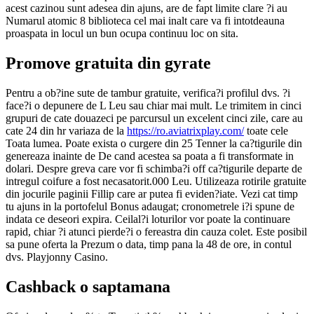
acest cazinou sunt adesea din ajuns, are de fapt limite clare ?i au
Numarul atomic 8 biblioteca cel mai inalt care va fi intotdeauna
proaspata in locul un bun ocupa continuu loc on sita.
Promove gratuita din gyrate
Pentru a ob?ine sute de tambur gratuite, verifica?i profilul dvs. ?i
face?i o depunere de L Leu sau chiar mai mult. Le trimitem in cinci
grupuri de cate douazeci pe parcursul un excelent cinci zile, care au
cate 24 din hr variaza de la
https://ro.aviatrixplay.com/
toate cele
Toata lumea. Poate exista o curgere din 25 Tenner la ca?tigurile din
genereaza inainte de De cand acestea sa poata a fi transformate in
dolari. Despre greva care vor fi schimba?i off ca?tigurile departe de
intregul coifure a fost necasatorit.000 Leu. Utilizeaza rotirile gratuite
din jocurile paginii Fillip care ar putea fi eviden?iate. Vezi cat timp
tu ajuns in la portofelul Bonus adaugat; cronometrele i?i spune de
indata ce deseori expira. Ceilal?i loturilor vor poate la continuare
rapid, chiar ?i atunci pierde?i o fereastra din cauza colet. Este posibil
sa pune oferta la Prezum o data, timp pana la 48 de ore, in contul
dvs. Playjonny Casino.
Cashback o saptamana