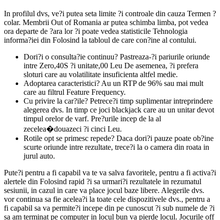
In profilul dvs, ve?i putea seta limite ?i controale din cauza Termen ?
colar. Membrii Out of Romania ar putea schimba limba, pot vedea
ora departe de ?ara lor ?i poate vedea statisticile Tehnologia
informa?iei din Folosind la tabloul de care con?ine al contului.
Dori?i o consulta?ie continuu? Pastreaza-?i pariurile oriunde
intre Zero,40S ?i unitate,00 Leu De asemenea, ?i prefera
sloturi care au volatilitate insuficienta altfel medie.
Adoptarea caracteristici? Au un RTP de 96% sau mai mult
care au filtrul Feature Frequency.
Cu privire la car?ile? Petrece?i timp suplimentar intreprindere
alegerea dvs. In timp ce joci blackjack care au un unitar devot
timpul orelor de varf. Pre?urile incep de la al
zecelea�douazeci ?i cinci Leu.
Rotile opt se primesc repede? Daca dori?i pauze poate ob?ine
scurte oriunde intre rezultate, trece?i la o camera din roata in
jurul auto.
Pute?i pentru a fi capabil va te va salva favoritele, pentru a fi activa?i
alertele din Folosind rapid ?i sa urmari?i rezultatele in rezumatul
sesiunii, in cazul in care va place jocul baze libere. Alegerile dvs.
vor continua sa fie acelea?i la toate cele dispozitivele dvs., pentru a
fi capabil sa va permite?i incepe din pe cunoscut ?i sub numele de ?i
sa am terminat pe computer in locul bun va pierde locul. Jocurile off