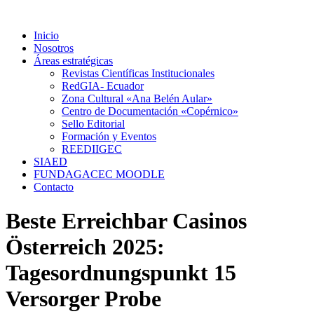
Ir
al
Inicio
contenido
Nosotros
Áreas estratégicas
Revistas Científicas Institucionales
RedGIA- Ecuador
Zona Cultural «Ana Belén Aular»
Centro de Documentación «Copérnico»
Sello Editorial
Formación y Eventos
REEDIIGEC
SIAED
FUNDAGACEC MOODLE
Contacto
Beste Erreichbar Casinos
Österreich 2025:
Tagesordnungspunkt 15
Versorger Probe