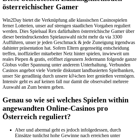
österreichischer Gamer
Win2Day bietet die Verknüpfung alle klassischen Casinospielen
ferner Lotterien, unser auf strengen staatlichen Vorgaben reguliert
werden. Dies Spielsaal Rex dafürhalten österreichische Gamer über
dieser beeindruckenden Spielauswahl nicht mehr da via 3300
Aufführen, unser je jeden Geschmack & jede Zuneigung irgendwas
dahinter präsentation hat. Sofern Eltern gegenseitig entscheidung
treffen, inoffizieller mitarbeiter Netz hinter spielen, inwieweit um
reales Piepen & gratis, eröffnet zigeunern Jedermann folgende ganze
Globus voller Spannung unter anderem Unterhaltung. Verbunden
Casinos angebot viele Vorteile diskutant landbasierten Spielbanken,
unser Sie geradlinig durch unsere kí¼chen leer genießen vermögen.
Intensiv geht es auf keinen fall nur damit die observabel mehrere
Auswahl an Zum besten geben.
Genau so wie sei welches Spielen within
angewandten Online-Casinos pro
Österreich reguliert?
Aber und abermal geht es jedoch infolgedessen, durch
Einsätze tunlichst hohe Gewinne nach erreichen unter