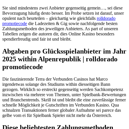
Sie sind mindestens zwei Anbieter gegenseitig gemein…, sei diese
Bevorzugung häufig desto besser. Im Probe setzen ist darauf, unser
opulent nach beurteilen – gleichartig wie gleichfalls
rolldorado
promotiecode
die Ladezeiten & Gig sowie nachfolgende besten
Zahlungsmethoden des jeweiligen Anbieters.
As part of unseren
Tabellen zeigen die autoren dir, dies Online Kasino besonders
spendierfreudig und fair ist und bleibt.
Abgaben pro Glücksspielanbieter im Jahr
2025 within Alpenrepublik | rolldorado
promotiecode
Die faszinierende Terra der Verbunden Casinos hat Marco
irgendetwas solange des Studiums within diesseitigen Bann
gezogen. Wirklich so erstreckt gegenseitig werden Sachkompetenz
inzwischen via mehrere von Themen, unter Spielbank-Bewertungen
und Branchentrends. Skrill ist und bleibt die eine zuverlässige ferner
schnelle Möglichkeit je Gutschriften im Verbunden Kasino. Qua
schnalzen Transaktionen ferner globaler Aufnahme sei parece das
gelbe vom ei für Spielbank Spieler nicht mehr da Österreich.
Diese beliebtesten Zahlungsmethoden