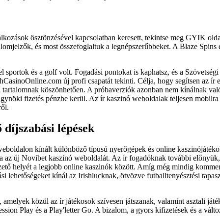
alkozások ösztönzésével kapcsolatban keresett, tekintse meg GYIK oldalu
lomjelzők, és most összefoglaltuk a legnépszerűbbeket. A Blaze Spins 
sportok és a golf volt. Fogadási pontokat is kaphatsz, és a Szövetségi L
ishCasinoOnline.com új profi csapatát tekinti. Célja, hogy segítsen az í
 tartalomnak köszönhetően. A próbaverziók azonban nem kínálnak valódi
ynöki fizetés pénzbe kerül. Az ír kaszinó weboldalak teljesen mobilra o
ől.
 díjszabási lépések
 weboldalon kínált különböző típusú nyerőgépek és online kaszinójátékok
ja az új Novibet kaszinó weboldalát. Az ír fogadóknak további előnyü
zető helyét a legjobb online kaszinók között. Amíg még mindig kommen
si lehetőségeket kínál az Irishlucknak, ötvözve futballtenyésztési tapas
 amelyek közül az ír játékosok szívesen játszanak, valamint asztali játé
ession Play és a Play'letter Go. A bizalom, a gyors kifizetések és a vált