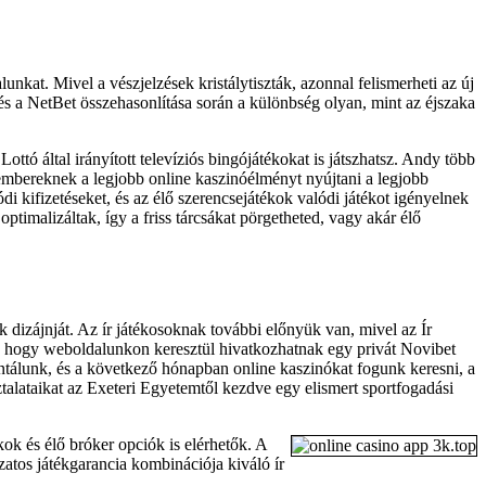
nkat. Mivel a vészjelzések kristálytiszták, azonnal felismerheti az új
és a NetBet összehasonlítása során a különbség olyan, mint az éjszaka
ottó által irányított televíziós bingójátékokat is játszhatsz. Andy több
r embereknek a legjobb online kaszinóélményt nyújtani a legjobb
 kifizetéseket, és az élő szerencsejátékok valódi játékot igényelnek
ptimalizáltak, így a friss tárcsákat pörgetheted, vagy akár élő
 dizájnját. Az ír játékosoknak további előnyük van, mivel az Ír
k, hogy weboldalunkon keresztül hivatkozhatnak egy privát Novibet
tálunk, és a következő hónapban online kaszinókat fogunk keresni, a
ztalataikat az Exeteri Egyetemtől kezdve egy elismert sportfogadási
kok és élő bróker opciók is elérhetők. A
ozatos játékgarancia kombinációja kiváló ír