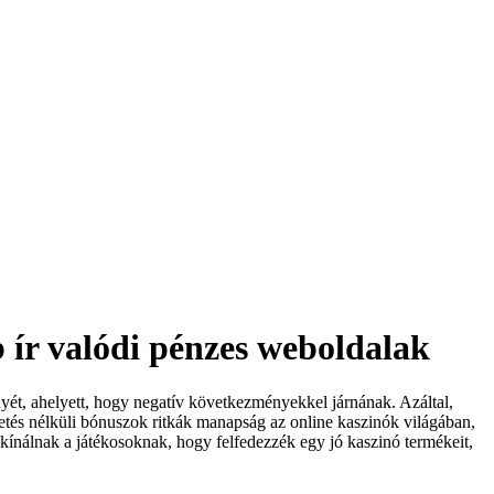
 ír valódi pénzes weboldalak
ényét, ahelyett, hogy negatív következményekkel járnának. Azáltal,
etés nélküli bónuszok ritkák manapság az online kaszinók világában,
ínálnak a játékosoknak, hogy felfedezzék egy jó kaszinó termékeit,