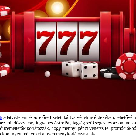
t/
adatvédelem és az előre fizetett kártya védelme érdekében, lehetővé t
hez mindössze egy ingyenes AstroPay tagság szükséges, és az online kas
üzemeltetők korlátozzák, hogy mennyi pénzt vehetsz fel promóciókból 
 jackpot nyereményeket a nyereménykorlátozásaikkal.