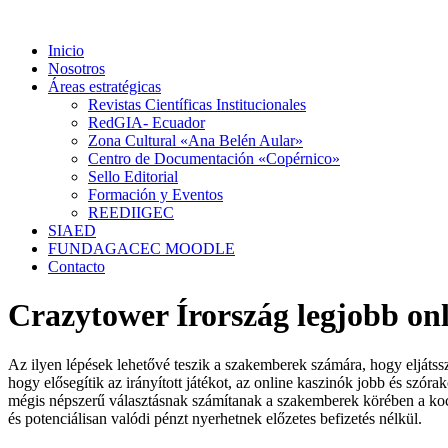
Ir
al
Inicio
contenido
Nosotros
Áreas estratégicas
Revistas Científicas Institucionales
RedGIA- Ecuador
Zona Cultural «Ana Belén Aular»
Centro de Documentación «Copérnico»
Sello Editorial
Formación y Eventos
REEDIIGEC
SIAED
FUNDAGACEC MOODLE
Contacto
Crazytower Írország legjobb onl
Az ilyen lépések lehetővé teszik a szakemberek számára, hogy eljátssz
hogy elősegítik az irányított játékot, az online kaszinók jobb és szó
mégis népszerű választásnak számítanak a szakemberek körében a kock
és potenciálisan valódi pénzt nyerhetnek előzetes befizetés nélkül.