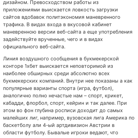
дизайном. Превосходством работы из
приложениями выискается ловкость загрузки
сайтов вдобавок политэкономия маневренного
трафика. В видах входа в вкусовой кабинет
маневренною версии веб-сайта а еще употребления
задействуйте врученные, чего и в видах
официального веб-сайта.
Линия воздушного сообщения в букмекерской
конторе 1хбет выискается неповторимой из
наиболее обширных среди абсолютно всех
букмекерских компаний. Внутри нее показаны а как
популярные варианты спорта (игра, футбол),
аналогично полно нечастые нам – спорт, крикет,
кабадди, флорбол, спорт, кейрин и так далее. При
этом во фон глубина росписи доходит до самых
малейших лиг, например, вузовская лига Америка по
баскетболу али 4-ый артдивизион Австрии в
области футболу. Бывалые игроки ведают, что