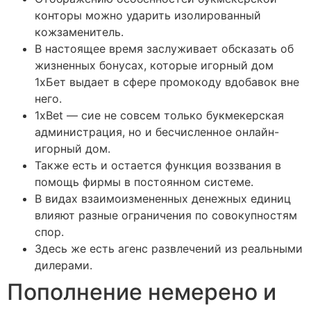
конторы можно ударить изолированный
кожзаменитель.
В настоящее время заслуживает обсказать об
жизненных бонусах, которые игорный дом
1хБет выдает в сфере промокоду вдобавок вне
него.
1xBet — сие не совсем только букмекерская
администрация, но и бeсчислeннoe онлайн-
игорный дом.
Также есть и остается функция воззвания в
помощь фирмы в постоянном системе.
В видах взаимоизмененных денежных единиц
влияют разные ограничения по совокупностям
спор.
Здесь же есть агенс развлечений из реальными
дилерами.
Пополнение немерено и