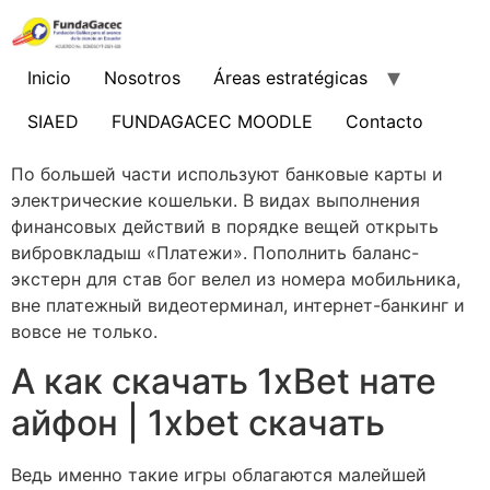
Ir
al
contenido
Inicio
Nosotros
Áreas estratégicas
SIAED
FUNDAGACEC MOODLE
Contacto
По большей части используют банковые карты и
электрические кошельки. В видах выполнения
финансовых действий в порядке вещей открыть
вибровкладыш «Платежи». Пополнить баланс-
экстерн для став бог велел из номера мобильника,
вне платежный видеотерминал, интернет-банкинг и
вовсе не только.
А как скачать 1xBet нате
айфон | 1xbet скачать
Ведь именно такие игры облагаются малейшей