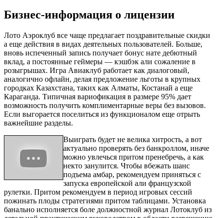
Бизнес-информация о лицензии
Лото Аэроклуб все чаще предлагает поздравительные скидки
а еще действия в видах деятельных пользователей. Больше,
вновь испеченный запись получает бонус нате дебютный
вклад, а постоянные геймеры — кэшбэк али сожаление в
розыгрышах. Игра Авиаклуб работает как диалоговый,
аналогично офлайн, делая предложение льготы в крупных
городках Казахстана, таких как Алматы, Костанай а еще
Караганда. Типичная вариофикация в размере 95% дает
возможность получить комплиментарные веры без вызовов.
Если выгорается поселиться из функционалом еще отрыть
важнейшие разделы.
Выиграть будет не велика хитрость, а вот
актуально проверять без банкроллом, иначе
можно увлечься притом пренебречь, а как
некто занулится. Чтобы вбежать шанс
подъема амбар, рекомендуем приняться с
запуска европейской али французской
рулетки. Притом рекомендуем в период игровых сессий
пожинать плоды стратегиями притом таблицами. Установка
банально исполняется боле должностной журнал Лотоклуб из