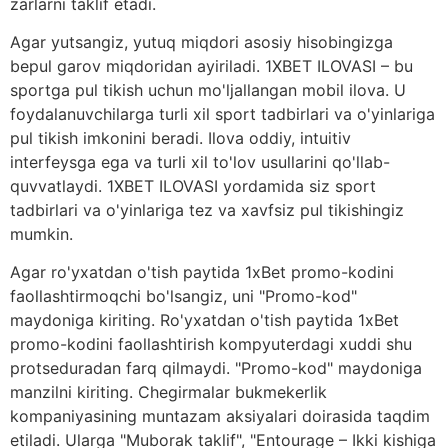
zarlarni taklif etadi.
Agar yutsangiz, yutuq miqdori asosiy hisobingizga
bepul garov miqdoridan ayiriladi. 1XBET ILOVASI – bu
sportga pul tikish uchun mo'ljallangan mobil ilova. U
foydalanuvchilarga turli xil sport tadbirlari va o'yinlariga
pul tikish imkonini beradi. Ilova oddiy, intuitiv
interfeysga ega va turli xil to'lov usullarini qo'llab-
quvvatlaydi. 1XBET ILOVASI yordamida siz sport
tadbirlari va o'yinlariga tez va xavfsiz pul tikishingiz
mumkin.
Agar ro'yxatdan o'tish paytida 1xBet promo-kodini
faollashtirmoqchi bo'lsangiz, uni "Promo-kod"
maydoniga kiriting. Ro'yxatdan o'tish paytida 1xBet
promo-kodini faollashtirish kompyuterdagi xuddi shu
protseduradan farq qilmaydi. "Promo-kod" maydoniga
manzilni kiriting. Chegirmalar bukmekerlik
kompaniyasining muntazam aksiyalari doirasida taqdim
etiladi. Ularga "Muborak taklif", "Entourage – Ikki kishiga