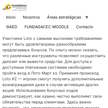
Ir
al
contenido
Inicio
Nosotros
Áreas estratégicas
SIAED
FUNDAGACEC MOODLE
Contacto
Участники Loto с самыми высокими требованиями
могут быть удовлетворены разнообразием
предлагаемых бонусов. По опыту можно сказать,
что различные инструменты позволяют осуществить
депозит или вывести средства. Для доступа к
доступным платежным системам необходимо
пройти вход в Лото Март кз. Применяя промокод
Loto KZ — игроки смогут получить дополнительные
вознаграждения даже в случае активации других
акций.
Использование бонусных кодов
демонстрирует, как казино честно выполняет свои
обязательства перед клиентами. Здесь важно
понимать, что администрация предлагает лучшие