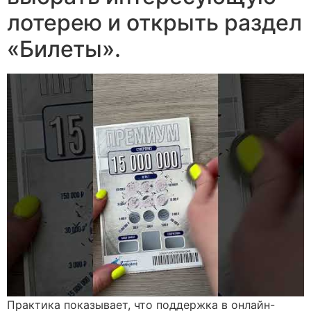
лотерею и открыть раздел
«Билеты».
Практика показывает, что поддержка в онлайн-