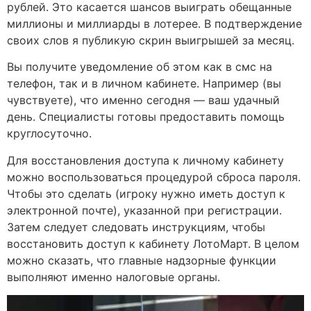
рублей. Это касается шансов выиграть обещанные
миллионы и миллиарды в лотерее. В подтверждение
своих слов я публикую скрин выигрышей за месяц.
Вы получите уведомление об этом как в смс на
телефон, так и в личном кабинете. Например (вы
чувствуете), что именно сегодня — ваш удачный
день. Специалисты готовы предоставить помощь
круглосуточно.
Для восстановления доступа к личному кабинету
можно воспользоваться процедурой сброса пароля.
Чтобы это сделать (игроку нужно иметь доступ к
электронной почте), указанной при регистрации.
Затем следует следовать инструкциям, чтобы
восстановить доступ к кабинету ЛотоМарт. В целом
можно сказать, что главные надзорные функции
выполняют именно налоговые органы.