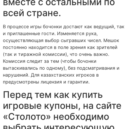
вместе с остальными по
всей стране.
В процессе игры бочонки достают как ведущий, так
и приглашенные гости. Изменяется рука,
осуществляющая выбор сыгравших чисел. Мешок
постоянно находится в поле зрения как зрителей
(так и тиражной комиссии), что очень важно.
Комиссия следит за тем (чтобы бочонки
вытаскивались по одному), без подсматривания и
нарушений. Для казахстанских игроков в
предусмотрены лицензия и гарантии.
Перед тем как купить
игровые купоны, на сайте
«Столото» необходимо
выбрать интересующую