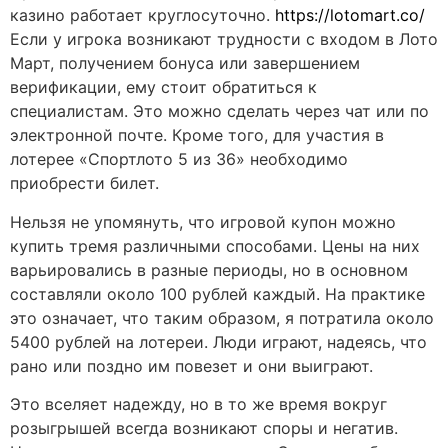
казино работает круглосуточно.
https://lotomart.co/
Если у игрока возникают трудности с входом в Лото
Март, получением бонуса или завершением
верификации, ему стоит обратиться к
специалистам. Это можно сделать через чат или по
электронной почте. Кроме того, для участия в
лотерее «Спортлото 5 из 36» необходимо
приобрести билет.
Нельзя не упомянуть, что игровой купон можно
купить тремя различными способами. Цены на них
варьировались в разные периоды, но в основном
составляли около 100 рублей каждый. На практике
это означает, что таким образом, я потратила около
5400 рублей на лотереи. Люди играют, надеясь, что
рано или поздно им повезет и они выиграют.
Это вселяет надежду, но в то же время вокруг
розыгрышей всегда возникают споры и негатив.