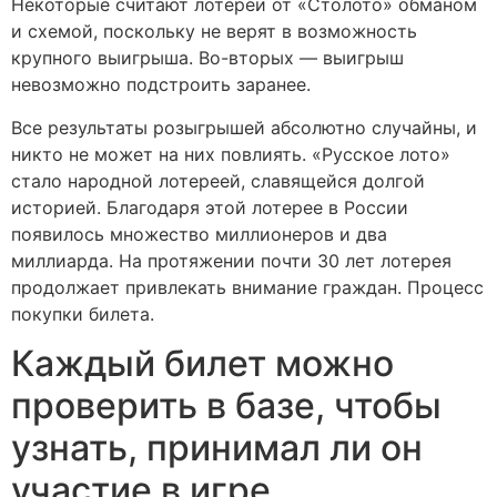
Некоторые считают лотереи от «Столото» обманом
и схемой, поскольку не верят в возможность
крупного выигрыша. Во-вторых — выигрыш
невозможно подстроить заранее.
Все результаты розыгрышей абсолютно случайны, и
никто не может на них повлиять. «Русское лото»
стало народной лотереей, славящейся долгой
историей. Благодаря этой лотерее в России
появилось множество миллионеров и два
миллиарда. На протяжении почти 30 лет лотерея
продолжает привлекать внимание граждан. Процесс
покупки билета.
Каждый билет можно
проверить в базе, чтобы
узнать, принимал ли он
участие в игре.