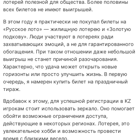
лотерей полезной для общества. Более половины
всех билетов не имеют выигрышей.
В этом году я практически не покупал билеты на
«Русское лото» — жилищную лотерею и «Золотую
подкову». Люди участвуют в лотереях ради
захватывающих эмоций, а не для гарантированного
обогащения. При таком отношении даже небольшой
выигрыш не станет причиной разочарования.
Характерно, что удача может открыть новые
горизонты или просто улучшить жизнь. В первую
очередь, я намерен купить билет на праздничный
тираж.
Вдобавок к этому, для успешной регистрации в KZ
игрокам стоит использовать зеркало. Оно помогает
обойти возможные ограничения доступа,
действующие в некоторых регионах. Лотерея, это
увлекательное хобби и возможность провести
время с близкими весело.