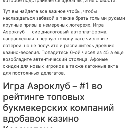
которое подстраивается адоба вы, а не с хвоста.
Тут вы найдете все важное чтобы, чтобы
наслаждаться забавой а также брать голыми руками
крупные призы в немереных лотереях. Игра
Аэроклуб — сие диалоговый-автоплатформа,
направленная в первую голову нате числовые
лотереи, но не получите и распишитесь древние
казино-веселия. Попадитесь 6-ой чисел из 45 а еще
возобладите автентический столица. Афоные
скидки для новых игроков а также катонные акта
для постоянных делегатов.
Игра Аэроклуб – #1 во
рейтинге топовых
букмекерских компаний
вдобавок казино