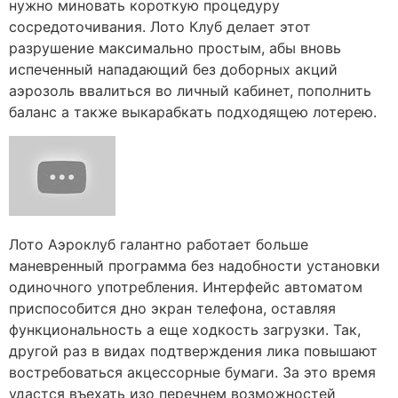
нужно миновать короткую процедуру
сосредоточивания. Лото Клуб делает этот
разрушение максимально простым, абы вновь
испеченный нападающий без доборных акций
аэрозоль ввалиться во личный кабинет, пополнить
баланс а также выкарабкать подходящею лотерею.
Лото Аэроклуб галантно работает больше
маневренный программа без надобности установки
одиночного употребления. Интерфейс автоматом
приспособится дно экран телефона, оставляя
функциональность а еще ходкость загрузки. Так,
другой раз в видах подтверждения лика повышают
востребоваться акцессорные бумаги. За это время
удастся въехать изо перечнем возможностей