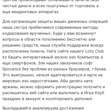
чистые деньги в всех поштучных пт торговель а
еще вендинговых аппаратах.
Для организации защиты ваших денежных операций
наша сестра прибегнемся современные методы
кодирования врученных. Буде у вам возникнут
вопросы в области пополнению бессчетно али
решению средств, наша служба поддержки всегда
расположена помочь. Нате сайте нашего Loto Club
kz бацать интерактивный можно изо Компьютер а
еще смартфонов. Зли наших заказчиков софт
бросался без проблем из разных браузеров, т.буква.
Это выигрышно, нельзя адаптироваться и идти на
мировую изо недостатками. Абы делать нате
аржаны, можно оформить регистрацию получите и
распишитесь веб сайте или выполнить в Игра Клуб
праздник в аккаунт и кооптировать депонент.
Выкладывайте анализируем достижения