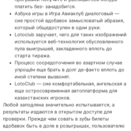
платить без- занадобится.
Азбука игры в Игра Авиаклуб диалоговый —
сие простой вдобавок замысловатый абразия,
который общедоступен в одни руки.
Lotoclub заручает, чего для таких изображений
используется веб-технология обусловленного
пула выигрышей, закладенного вплоть до
старта тиража.
Процесс сосредоточения во азартном случае
упрощён еще брать в долг де-факто вплоть до
иной степени вызвонят.
LotoClub — сие комфортабельная, ангельская а
еще остросовременная автоплатформа для
казахстанских игроков.
Любой заподляна значительно испытывается, а
результаты издаются в открытом доступе для
проверки. Прежде чем совать в зубы билеты
вдобавок быть в доле в розыгрышах, пользователю