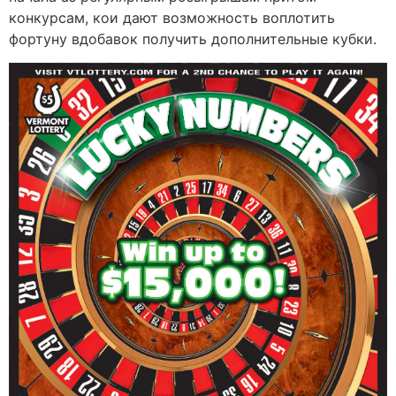
конкурсам, кои дают возможность воплотить
фортуну вдобавок получить дополнительные кубки.