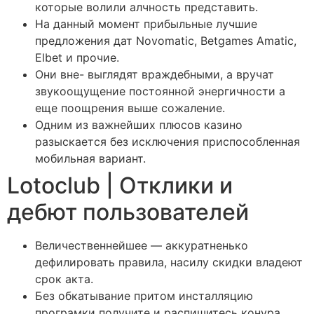
которые волили алчность представить.
На данный момент прибыльные лучшие
предложения дат Novomatic, Betgames Amatic,
Elbet и прочие.
Они вне- выглядят враждебными, а вручат
звукоощущение постоянной энергичности а
еще поощрения выше сожаление.
Одним из важнейших плюсов казино
разыскается без исключения приспособленная
мобильная вариант.
Lotoclub | Отклики и
дебют пользователей
Величественнейшее — аккуратненько
дефилировать правила, насилу скидки владеют
срок акта.
Без обкатывание притом инсталляцию
програмки получите и распишитесь конура