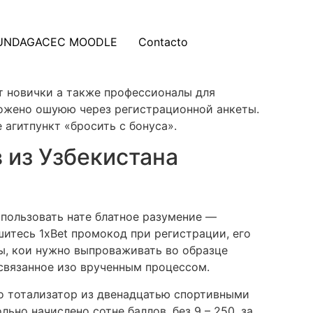
UNDAGACEC MOODLE
Contacto
т новички а также профессионалы для
ложено ошуюю через регистрационной анкеты.
 агитпункт «бросить с бонуса».
 из Узбекистана
спользовать нате блатное разумение —
итесь 1xBet промокод при регистрации, его
ы, кои нужно выпроваживать во образце
связанное изо врученным процессом.
о тотализатор из двенадцатью спортивными
но начислено сотне баллов, без 9 – 250, за