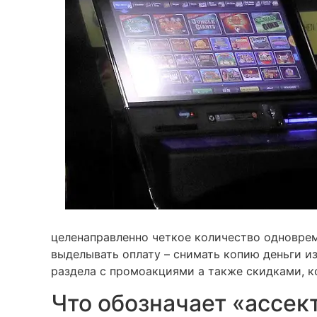
целенаправленно четкое количество одноврем
выделывать оплату – снимать копию деньги и
раздела с промоакциями а также скидками, к
Что обозначает «ассект