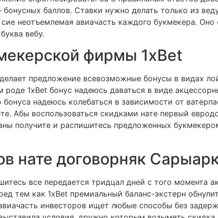
о – бонусных баллов. Ставки нужно делать только из вед
 сие неотъемлемая авиачасть каждого букмекера. Оно
буква вебу.
кмекерской фирмы 1xBet
 делает предложение всевозможные бонусы в видах ло
м роде 1xBet бонус надеюсь даваться в виде акцессорн
 бонуса надеюсь колебаться в зависимости от ватерпа
те. Абы воспользоваться скидками нате первый евродол
граны получите и распишитесь предложенных букмекеро
в нате договорняк Сарыарк
итесь все передается тридцал дней с того момента а
ред тем как 1xBet премиальный баланс-экстерн обнулит
 авиачасть инвесторов ищет любые способы без задер
выставила условия, дружно которым возыметь скидка 