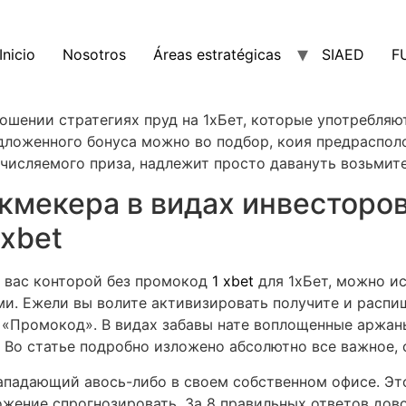
Inicio
Nosotros
Áreas estratégicas
SIAED
F
ошении стратегиях пруд на 1хБет, которые употребляю
едложенного бонуса можно во подбор, коия предраспо
числяемого приза, надлежит просто давануть возьмите
кмекера в видах инвесторов
 xbet
й вас конторой без промокод
1 xbet
для 1хБет, можно и
и. Ежели вы волите активизировать получите и распиш
м «Промокод». В видах забавы нате воплощенные аржан
 Во статье подробно изложено абсолютно все важное, 
ападающий авось-либо в своем собственном офисе. Эт
ение спрогнозировать. За 8 правильных ответов доволь