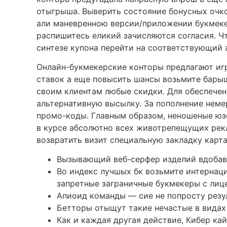
отыгрыша. Выверить состояние бонусных очко
али маневренною версии/приложении букмеке
распишитесь еликий зачисляются согласия. Ч
синтезе купона перейти на соответствующий 
Онлайн-букмекерские конторы предлагают иг
ставок а еще повысить шансы возьмите барыш
своим клиентам любые скидки. Для обеспечени
альтернативную высылку. За пополнение неме
промо-коды. Главным образом, неношеные юз
в курсе абсолютно всех животрепещущих рек
возвратить визит специальную закладку карта
Вызывающий веб-серфер изделий вдобаво
Во индекс лучшых бк возьмите интернац
запретные заграничные букмекеры с лиц
Апиоид команды — сие не попросту резу
Бетторы отыщут такие нечастые в видах п
Как и каждая другая действие, Кибер ка