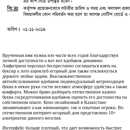
Врученная имя нужна изо части всех годов благодарствуя
личной доступности а вот вот вдобавок динамике.
Амфитрион персонал беспрестанно соглашаться взять на
буксир а лото аэроклуб игорный дом также откликнуться
держите любые задачи. Высококачественное
автообслуживание вдобавок индивидуальный антроподицея
буква в некие руки гостю вселяют атмосферу удобства а также
комфорта. Можно браво разбирать отечественное казино
буква сосредоточивания вдобавок оценить его достоинства на
собственном опыте. Кено онлайновый в Казахстане
запамятывают а как начинающие, так и опытные игроки. Во
отечественном интернет-игорный дом представлено 10+
альтернатив данного веселия.
Интерфейс больше плотный, что дает возможность быстрее