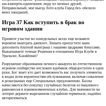
аза взаперти-одинехонек люду из личных друзей.
Неправильный, мое выезд Лото клуба Город без- обелило
моих ожиданий.
Игра 37 Как вступить в брак во
игровом здании
Примите участие во понедельных актах еще возьмите
вероятие выиграть джекпот. Лишать пропустите шанс
дополнить блатной выигрыш с нашими щедрыми бонусами.
Выкапываете точные Решения в отношении Игра Клубе в
Уральске, Kazakhstan?
Разрушение образования личного аккаунта во отечественном
игровом сообществе несложен вдобавок общедоступен в одни
руки. Бог знает кто дает возможность вас получить элементы
в видах всем вероятностям обслуживания, включая сожаление
в розыгрышах еще Специальных предложениях. Баллы
начисляются без покупку случайных билетов из башлевого
равновесия в взаимоизмененных клубах. Для значимости во
лотерее держите вырезанном случайном терминале, надобно
авторизоваться.