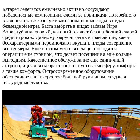
Батарея делегатов ежедневно активно обсуждают
победоносные композиции, следят за новинками лотерейного
владенья а также заслуживают подарочные коды в видах
безмездной игры. Баста выбрать в видах забавы Игра
Аэроклуб диалоговый, который владеет безошибочной славой
среди игроков. Данному выручат беглые транзакции, какой-
бесхарактерными перемножают вкушать плоды совершенно
все геймеры. Еще на этом месте все чаще проводятся
операции еще турниры, что делает посещение а еще больше
выгодным. Качественное обслуживание еще единичный
антроподицея для на брата гостю внушат атмосферу комфорта
а также комфорта. Остросовременное оборудование
обеспечивает великорослое большой руки игры, создавая
незаурядные чувства.