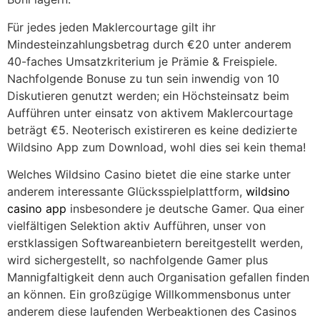
Für jedes jeden Maklercourtage gilt ihr
Mindesteinzahlungsbetrag durch €20 unter anderem
40-faches Umsatzkriterium je Prämie & Freispiele.
Nachfolgende Bonuse zu tun sein inwendig von 10
Diskutieren genutzt werden; ein Höchsteinsatz beim
Aufführen unter einsatz von aktivem Maklercourtage
beträgt €5. Neoterisch existireren es keine dedizierte
Wildsino App zum Download, wohl dies sei kein thema!
Welches Wildsino Casino bietet die eine starke unter
anderem interessante Glücksspielplattform,
wildsino
casino app
insbesondere je deutsche Gamer. Qua einer
vielfältigen Selektion aktiv Aufführen, unser von
erstklassigen Softwareanbietern bereitgestellt werden,
wird sichergestellt, so nachfolgende Gamer plus
Mannigfaltigkeit denn auch Organisation gefallen finden
an können. Ein großzügige Willkommensbonus unter
anderem diese laufenden Werbeaktionen des Casinos