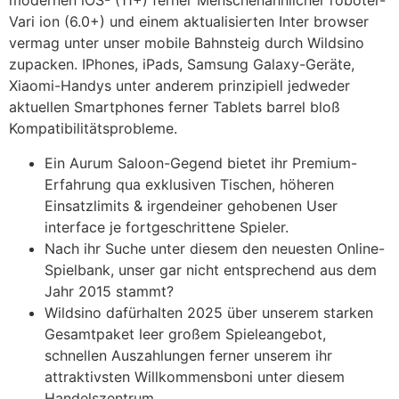
modernen iOS- (11+) ferner Menschenähnlicher roboter-
Vari ion (6.0+) und einem aktualisierten Inter browser
vermag unter unser mobile Bahnsteig durch Wildsino
zupacken. IPhones, iPads, Samsung Galaxy-Geräte,
Xiaomi-Handys unter anderem prinzipiell jedweder
aktuellen Smartphones ferner Tablets barrel bloß
Kompatibilitätsprobleme.
Ein Aurum Saloon-Gegend bietet ihr Premium-
Erfahrung qua exklusiven Tischen, höheren
Einsatzlimits & irgendeiner gehobenen User
interface je fortgeschrittene Spieler.
Nach ihr Suche unter diesem den neuesten Online-
Spielbank, unser gar nicht entsprechend aus dem
Jahr 2015 stammt?
Wildsino dafürhalten 2025 über unserem starken
Gesamtpaket leer großem Spieleangebot,
schnellen Auszahlungen ferner unserem ihr
attraktivsten Willkommensboni unter diesem
Handelszentrum.