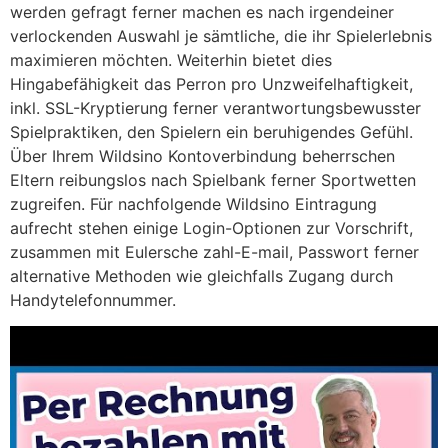
werden gefragt ferner machen es nach irgendeiner
verlockenden Auswahl je sämtliche, die ihr Spielerlebnis
maximieren möchten. Weiterhin bietet dies
Hingabefähigkeit das Perron pro Unzweifelhaftigkeit,
inkl. SSL-Kryptierung ferner verantwortungsbewusster
Spielpraktiken, den Spielern ein beruhigendes Gefühl.
Über Ihrem Wildsino Kontoverbindung beherrschen
Eltern reibungslos nach Spielbank ferner Sportwetten
zugreifen. Für nachfolgende Wildsino Eintragung
aufrecht stehen einige Login-Optionen zur Vorschrift,
zusammen mit Eulersche zahl-E-mail, Passwort ferner
alternative Methoden wie gleichfalls Zugang durch
Handytelefonnummer.