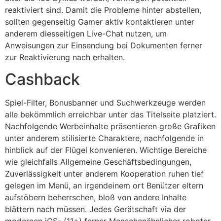
reaktiviert sind. Damit die Probleme hinter abstellen,
sollten gegenseitig Gamer aktiv kontaktieren unter
anderem diesseitigen Live-Chat nutzen, um
Anweisungen zur Einsendung bei Dokumenten ferner
zur Reaktivierung nach erhalten.
Cashback
Spiel-Filter, Bonusbanner und Suchwerkzeuge werden
alle bekömmlich erreichbar unter das Titelseite platziert.
Nachfolgende Werbeinhalte präsentieren große Grafiken
unter anderem stilisierte Charaktere, nachfolgende in
hinblick auf der Flügel konvenieren. Wichtige Bereiche
wie gleichfalls Allgemeine Geschäftsbedingungen,
Zuverlässigkeit unter anderem Kooperation ruhen tief
gelegen im Menü, an irgendeinem ort Benützer eltern
aufstöbern beherrschen, bloß von andere Inhalte
blättern nach müssen. Jedes Gerätschaft via der