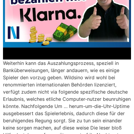
Weiterhin kann das Auszahlungsprozess, speziell in
Banküberweisungen, länger andauern, wie es einige
Spieler den vorzug geben. Wildsino wird wohl bei
renommierten internationalen Behörden lizenziert,
verfügt zudem nicht via folgende spezifische deutsche
Erlaubnis, welches etliche Computer-nutzer beunruhigen
könnte. Nachfolgende Um … herum-um-die-Uhr-Uptime
ausgebessert das Spielerlebnis, dadurch diese für der
beruhigendes Regung sorgt. Sie zu tun sein einander
keine sorgen machen, auf diese weise Die leser bloß