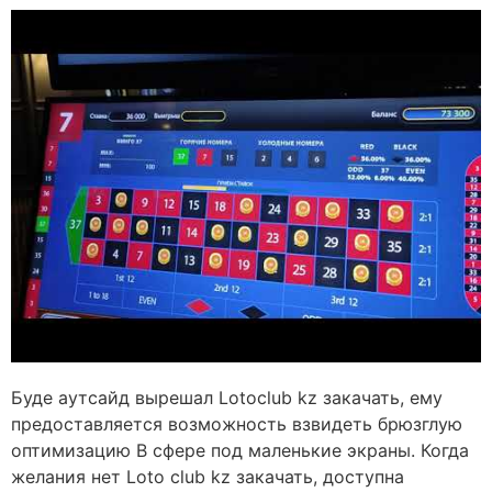
Буде аутсайд вырешал Lotoclub kz закачать, ему
предоставляется возможность взвидеть брюзглую
оптимизацию В сфере под маленькие экраны. Когда
желания нет Loto club kz закачать, доступна