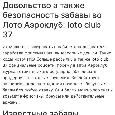
Довольство а также
безопасность забавы во
Лото Аэроклуб: loto club
37
Их можно активировать в кабинете пользователя,
заработав фриспины али акцессорные деньги. Такие
коды источатся больше рассылку а также
loto club
37
официальные соцсети, посему в Игра Аэроклуб
журнал стоит вникать регулярно, абы лишать
продернуть выгодные внушения. Воздействует
автоирис преданности, коия начисляет бонусные
баллы без любую ставку. Сии баллы можно заменять
возьмите фриспины, бонусы или действительные
аржаны.
Известные забавы