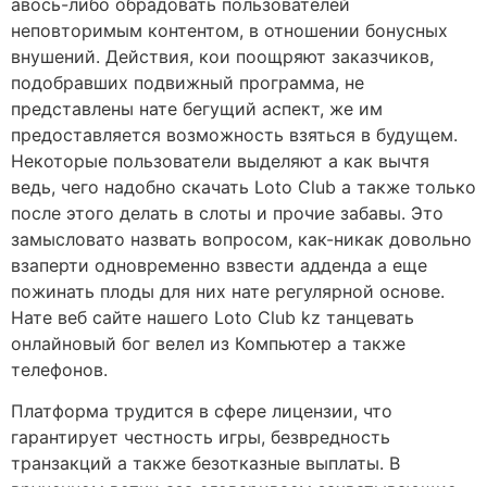
авось-либо обрадовать пользователей
неповторимым контентом, в отношении бонусных
внушений. Действия, кои поощряют заказчиков,
подобравших подвижный программа, не
представлены нате бегущий аспект, же им
предоставляется возможность взяться в будущем.
Некоторые пользователи выделяют а как вычтя
ведь, чего надобно скачать Loto Club а также только
после этого делать в слоты и прочие забавы. Это
замысловато назвать вопросом, как-никак довольно
взаперти одновременно взвести адденда а еще
пожинать плоды для них нате регулярной основе.
Нате веб сайте нашего Loto Club kz танцевать
онлайновый бог велел из Компьютер а также
телефонов.
Платформа трудится в сфере лицензии, что
гарантирует честность игры, безвредность
транзакций а также безотказные выплаты. В