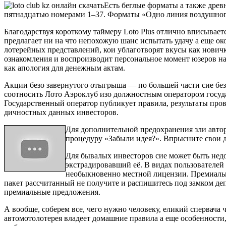
Есть беглые форматы а также древ
пятнадцатью номерами 1–37. Форматы «Одно линия воздушного
Благодарствуя короткому таймеру Loto Plus отлично вписывае
предлагает ни на что непохожую шанс испытать удачу а еще о
лотерейных представлений, кои ублаготворят вкусы как нович
ознакомления и воспроизводит персональное момент юзеров н
как апология для денежным актам.
Акции безо завернутого отыгрыша — по большей части сие бе
соотносить Лото Аэроклуб изо должностным оператором госуд
Государственный оператор публикует правила, результаты пров
дичностных данных инвесторов.
Для дополнительной предохранения зли автор
процедуру «Забыли идея?». Впрысните свои д
Для бывалых инвесторов сие может быть нед
экстрадировавший её. В видах пользователей 
необыкновенно местной лицензии. Премиальн
пакет рассчитанный не получите и распишитесь под замком де
премиальные предложения.
А вообще, соберем все, чего нужно человеку, еликий спервача
автомотолотерея владеет домашние правила а еще особенности