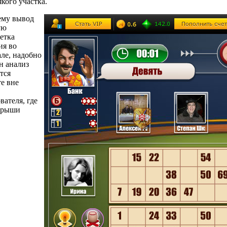
кого участка.
ему вывод
ую
етка
ия во
ле, надобно
н анализ
тся
е вне
вателя, где
игрыши