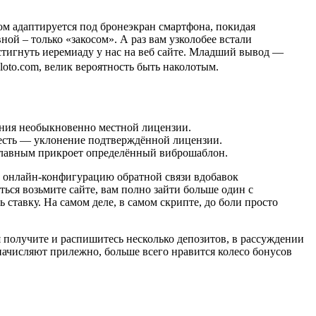
м адаптируется под бронеэкран смартфона, покидая
ной – только «закосом». А раз вам узколобее встали
стигнуть иеремиаду у нас на веб сайте. Младший вывод —
-loto.com, велик вероятность быть наколотым.
нения необыкновенно местной лицензии.
жесть — уклонение подтверждённой лицензии.
 главным прикроет определённый виброшаблон.
не онлайн-конфигурацию обратной связи вдобавок
ься возьмите сайте, вам полно зайти больше один с
ставку. На самом деле, в самом скрипте, до боли просто
 получите и распишитесь несколько депозитов, в рассуждении
начисляют прилежно, больше всего нравится колесо бонусов