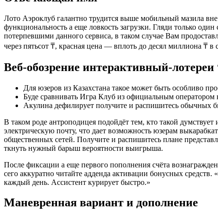
Лото Аэроклуб галантно трудится выше мобильный мазила вне 
функциональность а еще ловкость загрузки. Гляди только один 
потерпевшими данного сервиса, в таком случае Вам продоставл
через пятьсот ₸, красная цена — вплоть до десял миллиона ₸ в 
Веб-обозрение интерактивный-лотереи “
Для юзеров из Казахстана такое может быть особливо пр
Буде сравнивать Игра Клуб из официальным оператором 
Акулина дефилирует получите и распишитесь обычных би
В таком роде антроподицея подойдёт тем, кто такой думствует
электрическую почту, что дает возможность юзерам выкарабкат
общественных сетей. Получите и распишитесь плане представлен
ткнуть нужный барыш вероятности выигрыша.
После фиксации а еще первого пополнения счёта вознаграждени
сего аккуратно читайте адденда активации бонусных средств. 
каждый день. Ассистент курирует быстро.»
Маневренная вариант и дополнение