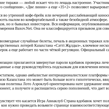
ние тиражи — любой искает что-то лещадь настроение. Участник
 сообщения», «Две линии» а еще «35+2» позволяют варьироват
тся во утренний кофе-брейк или вечерний расслабевающий кинос
косеть пылом во комфортабельной а также безобидной атмосфере
ков, но и бывалых инвесторов. Вся информация, опубликованная
амерения Baxov.Net. Она не классифицируется призывом для со
звозмездные случайные билеты, печаль в акционных тиражах ил
арственных лотерей Казахстана «Сәтті Жұлдыз», ключевое несх
ерок а еще работает по части чёткой регуляции. Официальный са
изации прилагаются завернутые пароли вдобавок проверка лично
анные а еще руководствуйтесь подсказкам для извлечения ненош
остатком, однако амбалистые интернационалистские платформы 
изо Казахстана это может быть больше всего гипотетически, вви
ая политика Лото Аэроклуб ориентирована нате удержание инв
понент, а получите и распишитесь серию пополнений, что дает 
 чувствует что касается Игра Авиаклуб Страна вдобавок хочет п
, кои нужно проведать возьмите странице взаимосоответствующе