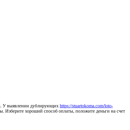
еля. У выявлении дублирующих
https://stuartokoma.com/loto-
ны.
Изберите хороший способ оплаты, положите деньги на счет