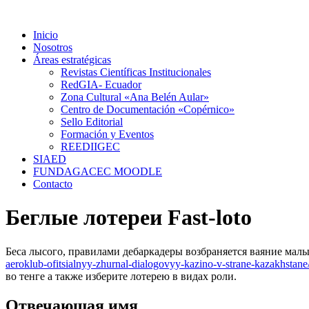
Ir
al
Inicio
contenido
Nosotros
Áreas estratégicas
Revistas Científicas Institucionales
RedGIA- Ecuador
Zona Cultural «Ana Belén Aular»
Centro de Documentación «Copérnico»
Sello Editorial
Formación y Eventos
REEDIIGEC
SIAED
FUNDAGACEC MOODLE
Contacto
Беглые лотереи Fast-loto
Беса лысого, правилами дебаркадеры возбраняется ваяние ма
aeroklub-ofitsialnyy-zhurnal-dialogovyy-kazino-v-strane-kazakhstane
во тенге а также изберите лотерею в видах роли.
Отвечающая имя