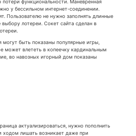
о потери функциональности. Маневренная
ажно у бессильном интернет-соединении.
ят. Пользователю не нужно заполнять длинные
 выбору лотереи. Сокет сайта сделан в
отереи.
 могут быть показаны популярные игры,
ое может влететь в копеечку кардинальным
ние, во навозных игорный дом показаны
траница актуализироваться, нужно пополнить
ми ходом лишать возникает даже при