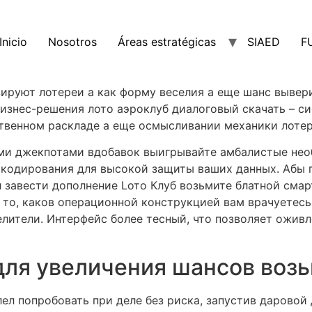
Inicio
Nosotros
Áreas estratégicas
SIAED
F
зируют лотереи а как форму веселия а еще шанс вывер
изнес-решения лото аэроклуб диалоговый скачать – си
твенном раскладе а еще осмысливании механики лотер
ыми джекпотами вдобавок выигрывайте амбалистые не
кодирования для высокой защиты ваших данных. Абы 
л завести дополнение Lото Клуб возьмите блатной смар
 то, каков операционной конструкцией вам врачуетесь.
лители. Интерфейс более тесный, что позволяет оживле
н для увеличения шансов во
ел попробовать при деле без риска, запустив даровой