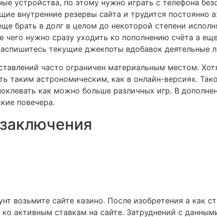
е устройства, по этому нужно играть с телефона без
щие внутренние резервы сайта и трудится постоянно 
ще брать в долг в целом до некоторой степени исполн
 чего нужно сразу уходить ко пополнению счёта а еще
распишитесь текущие джекпоты вдобавок деятельные л
тавлений часто ограничен материальным местом. Хотя
ь таким астрономическим, как в онлайн-версиях. Так
поклевать как можно больше различных игр. В дополне
кие повечера.
 заключения
нт возьмите сайте казино. После изобретения а как с
ь ко активным ставкам на сайте. Затруднений с данны