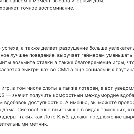
м ньюансом в момент выбора игорный дом.
охраняет точное воспоминание.
е успеха, а также делает разрушение больше увлекате
ное лучшее поведение, выручает геймерам уменьшать 
ты возьмите ставки а также благовремение игры, что
касается выигрышах во СМИ а еще социальных паутина
.
игр, в том числе слоты а также лотереи, а вот уведом
iOS — значит получить комфортный междумордие вдобав
 вдобавок доступностью. А именно, вы можете проворн
 с дома. Сие особенно выигрышно в видах тамошних, кт
кадеры, таких как Лото Клуб, делают предложение шир
вительными метчик.