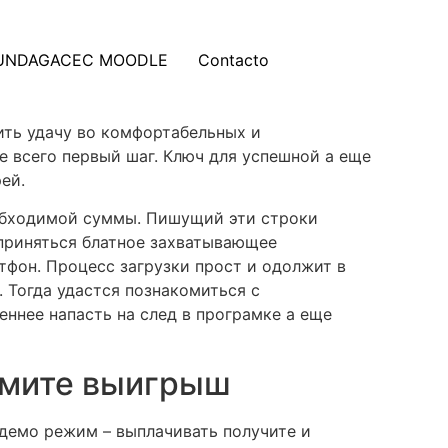
UNDAGACEC MOODLE
Contacto
ить удачу во комфортабельных и
е всего первый шаг. Ключ для успешной а еще
ей.
обходимой суммы.
Пишущий эти строки
приняться блатное захватывающее
тфон. Процесс загрузки прост и одолжит в
 Тогда удастся познакомиться с
ннее напасть на след в програмке а еще
зьмите выигрыш
 демо режим – выплачивать получите и