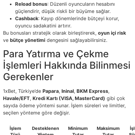
Reload bonus
: Düzenli oyuncuların hesabını
güçlendirir, düşük riskli bir büyüme sağlar.
Cashback
: Kayıp dönemlerinde bütçeyi korur,
oyuncu sadakatini artırır.
Bu bonusları stratejik olarak birleştirerek,
oyun içi risk
ve
bütçe yönetimi
dengesini sağlayabilirsiniz.
Para Yatırma ve Çekme
İşlemleri Hakkında Bilinmesi
Gerekenler
1xBet, Türkiye’de
Papara
,
Ininal
,
BKM Express
,
Havale/EFT
,
Kredi Kartı (VISA, MasterCard)
gibi çok
sayıda ödeme yöntemi sunar. İşlem süreleri ve limitler,
seçilen yönteme göre değişir.
İşlem
Desteklenen
Minimum
Maksimum
İş
Türü
Yöntem
Tutar
Tutar
Sü