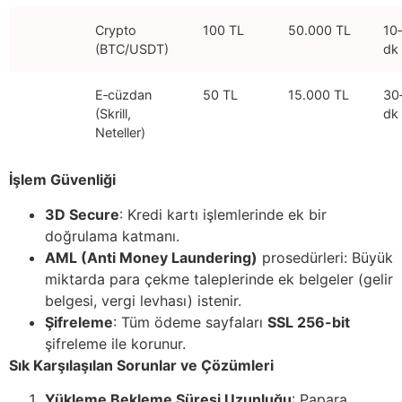
Crypto
100 TL
50.000 TL
10
(BTC/USDT)
dk
E‑cüzdan
50 TL
15.000 TL
30
(Skrill,
dk
Neteller)
İşlem Güvenliği
3D Secure
: Kredi kartı işlemlerinde ek bir
doğrulama katmanı.
AML (Anti Money Laundering)
prosedürleri: Büyük
miktarda para çekme taleplerinde ek belgeler (gelir
belgesi, vergi levhası) istenir.
Şifreleme
: Tüm ödeme sayfaları
SSL 256-bit
şifreleme ile korunur.
Sık Karşılaşılan Sorunlar ve Çözümleri
Yükleme Bekleme Süresi Uzunluğu
: Papara