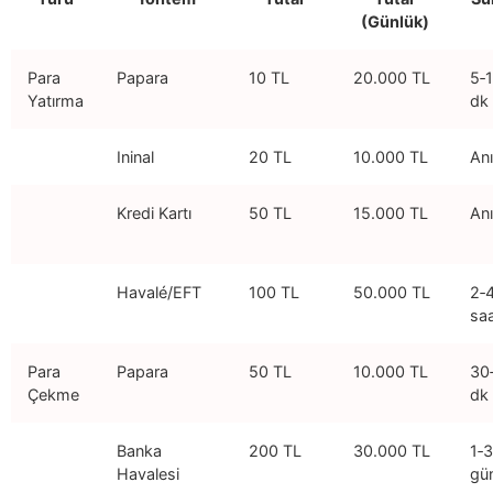
(Günlük)
Para
Papara
10 TL
20.000 TL
5‑
Yatırma
dk
Ininal
20 TL
10.000 TL
An
Kredi Kartı
50 TL
15.000 TL
An
Havalé/EFT
100 TL
50.000 TL
2‑
sa
Para
Papara
50 TL
10.000 TL
30
Çekme
dk
Banka
200 TL
30.000 TL
1‑3
Havalesi
gü