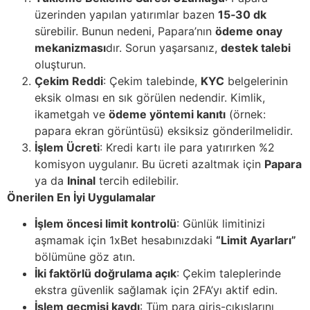
üzerinden yapılan yatırımlar bazen
15‑30 dk
sürebilir. Bunun nedeni, Papara’nın
ödeme onay
mekanizması
dır. Sorun yaşarsanız,
destek talebi
oluşturun.
Çekim Reddi
: Çekim talebinde,
KYC
belgelerinin
eksik olması en sık görülen nedendir. Kimlik,
ikametgah ve
ödeme yöntemi kanıtı
(örnek:
papara ekran görüntüsü) eksiksiz gönderilmelidir.
İşlem Ücreti
: Kredi kartı ile para yatırırken %2
komisyon uygulanır. Bu ücreti azaltmak için
Papara
ya da
Ininal
tercih edilebilir.
Önerilen En İyi Uygulamalar
İşlem öncesi limit kontrolü
: Günlük limitinizi
aşmamak için 1xBet hesabınızdaki
“Limit Ayarları”
bölümüne göz atın.
İki faktörlü doğrulama açık
: Çekim taleplerinde
ekstra güvenlik sağlamak için 2FA’yı aktif edin.
İşlem geçmişi kaydı
: Tüm para giriş-çıkışlarını