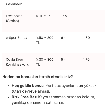
Cashback
Free Spins
5 TL x 15
15×
—
(Casino)
e‑Spor Bonus
%50 + 200
6×
1.80
TL
Çoklu Spor
%30 + 300
5×
1.70
Kombinasyonu
TL
Neden bu bonusları tercih etmelisiniz?
Hoş geldin bonus
: Yeni başlayanların en yüksek
tutarı devreye alması.
Risk Free Bet
: Kaybı tamamen ortadan kaldırır,
yenilikçi deneme fırsatı sunar.