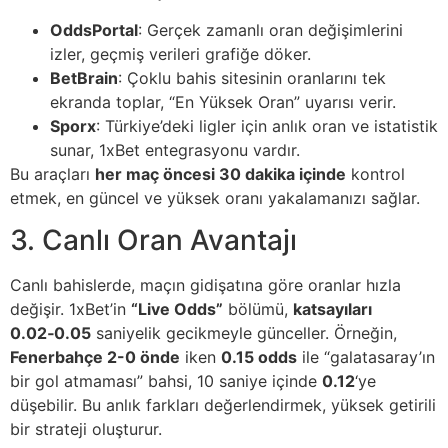
OddsPortal
: Gerçek zamanlı oran değişimlerini
izler, geçmiş verileri grafiğe döker.
BetBrain
: Çoklu bahis sitesinin oranlarını tek
ekranda toplar, “En Yüksek Oran” uyarısı verir.
Sporx
: Türkiye’deki ligler için anlık oran ve istatistik
sunar, 1xBet entegrasyonu vardır.
Bu araçları
her maç öncesi 30 dakika içinde
kontrol
etmek, en güncel ve yüksek oranı yakalamanızı sağlar.
3. Canlı Oran Avantajı
Canlı bahislerde, maçın gidişatına göre oranlar hızla
değişir. 1xBet’in
“Live Odds”
bölümü,
katsayıları
0.02‑0.05
saniyelik gecikmeyle günceller. Örneğin,
Fenerbahçe 2-0 önde
iken
0.15 odds
ile “galatasaray’ın
bir gol atmaması” bahsi, 10 saniye içinde
0.12
‘ye
düşebilir. Bu anlık farkları değerlendirmek, yüksek getirili
bir strateji oluşturur.