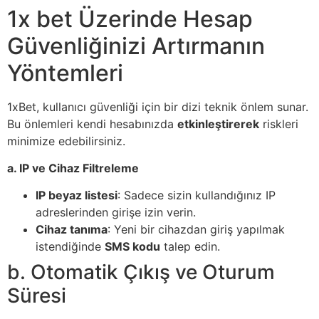
1x bet Üzerinde Hesap
Güvenliğinizi Artırmanın
Yöntemleri
1xBet, kullanıcı güvenliği için bir dizi teknik önlem sunar.
Bu önlemleri kendi hesabınızda
etkinleştirerek
riskleri
minimize edebilirsiniz.
a. IP ve Cihaz Filtreleme
IP beyaz listesi
: Sadece sizin kullandığınız IP
adreslerinden girişe izin verin.
Cihaz tanıma
: Yeni bir cihazdan giriş yapılmak
istendiğinde
SMS kodu
talep edin.
b. Otomatik Çıkış ve Oturum
Süresi